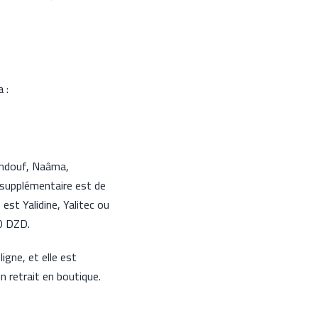
 :
Tindouf, Naâma,
f supplémentaire est de
st Yalidine, Yalitec ou
50 DZD.
igne, et elle est
n retrait en boutique.