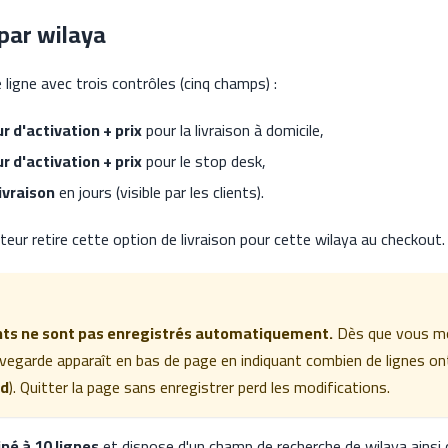
 par wilaya
ligne avec trois contrôles (cinq champs) :
r d'activation + prix
pour la livraison à domicile,
r d'activation + prix
pour le stop desk,
ivraison
en jours (visible par les clients).
teur retire cette option de livraison pour cette wilaya au checkout.
s ne sont pas enregistrés automatiquement.
Dès que vous mo
vegarde apparaît en bas de page en indiquant combien de lignes on
rd
). Quitter la page sans enregistrer perd les modifications.
né à 10 lignes
et dispose d'un champ de recherche de wilaya ainsi q