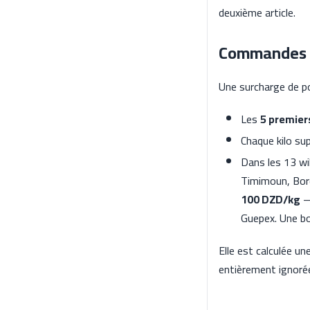
deuxième article.
Commandes 
Une surcharge de p
Les
5 premier
Chaque kilo su
Dans les 13 wi
Timimoun, Bord
100 DZD/kg
— 
Guepex. Une bo
Elle est calculée un
entièrement ignorée