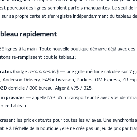
t pourquoi des lignes semblent parfois manquantes. Le seuil de li
sur sa propre carte et s'enregistre indépendamment du tableau des
ableau rapidement
8 lignes à la main. Toute nouvelle boutique démarre déjà avec des 
utons re-remplissent tout le tableau :
 rates
(badgé
recommended
) — une grille médiane calculée sur 7 
, Anderson Delivery, E48hr Livraison, Packers, OM Express, ZR Exp
ZD domicile / 800 bureau, Alger à 475 / 325.
om provider
— appelle l'API d'un transporteur lié avec vos identifia
votre tableau.
rasent les prix existants pour toutes les wilayas. Une synchronisa
ble à l'échelle de la boutique ; elle ne crée pas un jeu de prix par tr