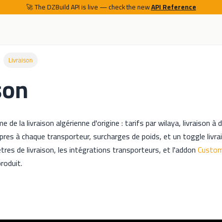
🚀 The DZBuild API is live — check the new
API Reference
Livraison
son
 de la livraison algérienne d'origine : tarifs par wilaya, livraison à 
pres à chaque transporteur, surcharges de poids, et un toggle livra
tres de livraison, les intégrations transporteurs, et l'addon
Custom
roduit.