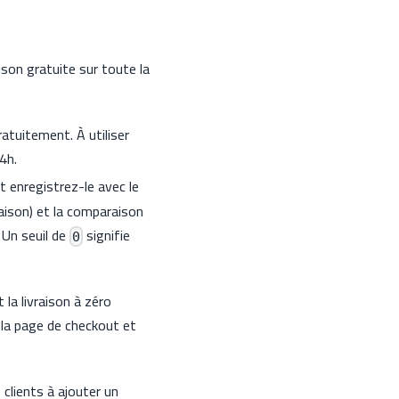
raison gratuite sur toute la
tuitement. À utiliser
4h.
et enregistrez-le avec le
aison) et la comparaison
 Un seuil de
signifie
0
 la livraison à zéro
 la page de checkout et
 clients à ajouter un