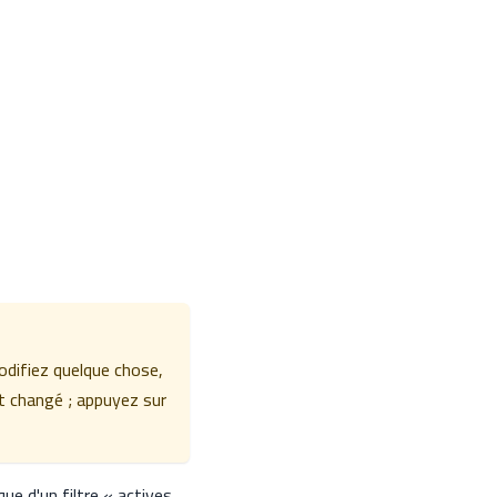
difiez quelque chose,
t changé ; appuyez sur
ue d'un filtre « actives