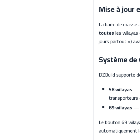
Mise à jour 
La barre de masse a
toutes
les wilayas 
jours partout ») ava
Système de 
DZBuild supporte de
58 wilayas
— l
transporteurs
69 wilayas
— a
Le bouton 69 wilaya
automatiquement la 