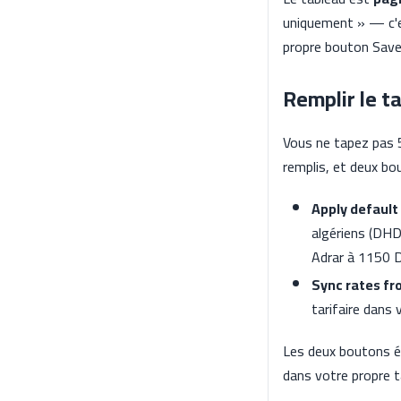
uniquement » — c'es
propre bouton Save 
Remplir le t
Vous ne tapez pas 5
remplis, et deux bo
Apply default
algériens (DHD
Adrar à 1150 D
Sync rates fr
tarifaire dans 
Les deux boutons éc
dans votre propre ta