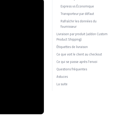
Express vs Économique
Transporteur par défaut
Rafraîchir les données du
fournisseur
Livraison par produit (addon Custom
Product Shipping)
Étiquettes de livraison
Ce que voit le client au checkout
Ce qui se passe après l'envoi
Questions fréquentes
Astuces
La suite