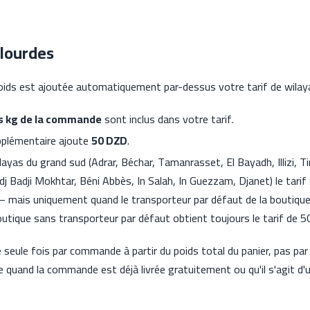
lourdes
oids est ajoutée automatiquement par-dessus votre tarif de wilaya
s kg de la commande
sont inclus dans votre tarif.
pplémentaire ajoute
50 DZD
.
layas du grand sud (Adrar, Béchar, Tamanrasset, El Bayadh, Illizi, 
j Badji Mokhtar, Béni Abbès, In Salah, In Guezzam, Djanet) le tari
mais uniquement quand le transporteur par défaut de la boutique e
utique sans transporteur par défaut obtient toujours le tarif de 
e seule fois par commande à partir du poids total du panier, pas par l
 quand la commande est déjà livrée gratuitement ou qu'il s'agit d'u