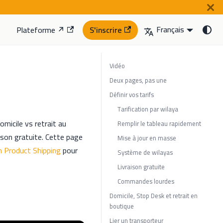
Français
Plateforme ↗
S'inscrire
Vidéo
Deux pages, pas une
Définir vos tarifs
Tarification par wilaya
domicile vs retrait au
Remplir le tableau rapidement
ison gratuite. Cette page
Mise à jour en masse
 Product Shipping
pour
Système de wilayas
Livraison gratuite
Commandes lourdes
Domicile, Stop Desk et retrait en
boutique
Lier un transporteur