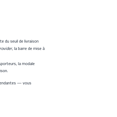
rte du seuil de livraison
rovider
, la barre de mise à
ansporteurs, la modale
ison.
dépendantes — vous