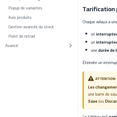
Tarification
Popup de variantes
Avis produits
Chaque wilaya a une 
Gestion avancée du stock
un
interrupteu
Point de retrait
un
interrupteu
Avancé
une
durée de l
Éteindre un interrup
ATTENTION
Les changement
une barre de sau
Save
(ou
Disca
Le tableau est
pagi