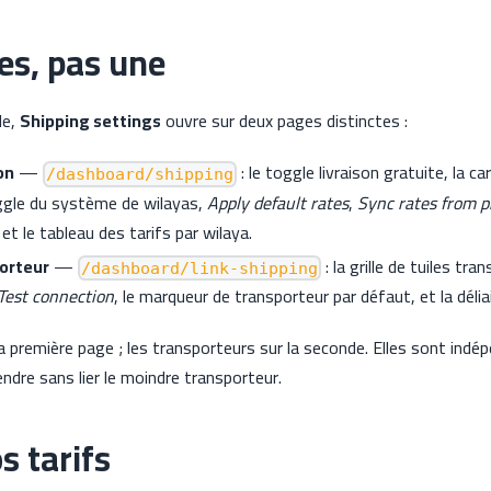
es, pas une
le,
Shipping settings
ouvre sur deux pages distinctes :
on
—
: le toggle livraison gratuite, la ca
/dashboard/shipping
oggle du système de wilayas,
Apply default rates
,
Sync rates from p
et le tableau des tarifs par wilaya.
porteur
—
: la grille de tuiles tr
/dashboard/link-shipping
Test connection
, le marqueur de transporteur par défaut, et la délia
 la première page ; les transporteurs sur la seconde. Elles sont in
ndre sans lier le moindre transporteur.
s tarifs