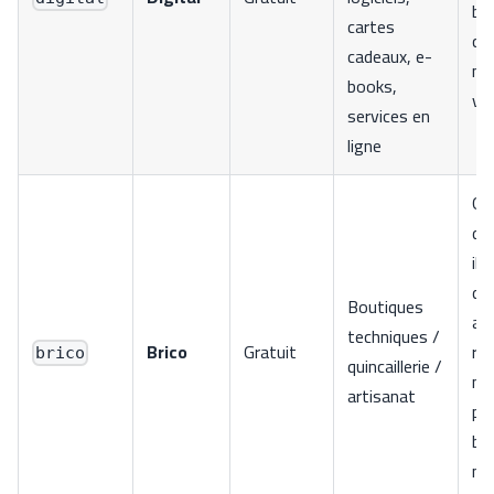
ba
cartes
ca
cadeaux, e-
me
books,
ve
services en
ligne
Gr
de
ill
de
Boutiques
ave
techniques /
Brico
Gratuit
ré
brico
quincaillerie /
no
artisanat
pa
bo
na