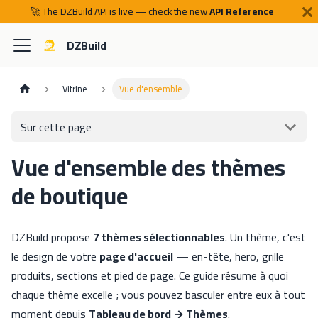
🚀 The DZBuild API is live — check the new
API Reference
DZBuild
Vitrine
Vue d'ensemble
Sur cette page
Vue d'ensemble des thèmes
de boutique
DZBuild propose
7 thèmes sélectionnables
. Un thème, c'est
le design de votre
page d'accueil
— en-tête, hero, grille
produits, sections et pied de page. Ce guide résume à quoi
chaque thème excelle ; vous pouvez basculer entre eux à tout
moment depuis
Tableau de bord → Thèmes
.