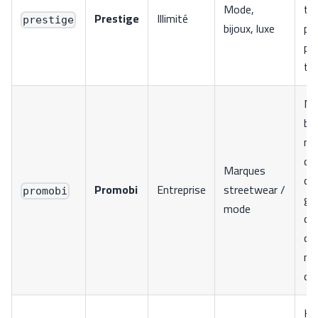
Mode,
ty
Prestige
Illimité
prestige
bijoux, luxe
pr
ph
té
Mo
ba
ma
déf
Marques
de
Promobi
Entreprise
streetwear /
promobi
gé
mode
co
ce
na
co
He