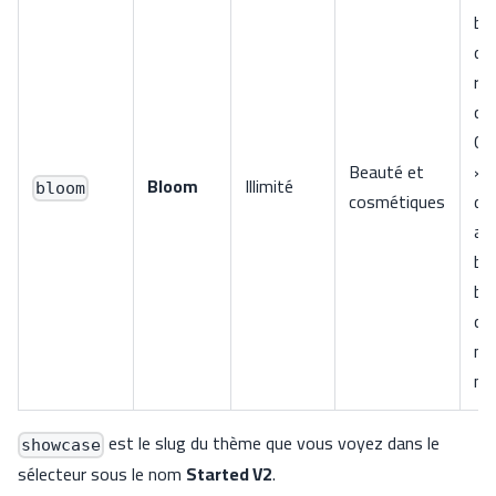
bad
de
ro
ca
Ch
Beauté et
», 
Bloom
Illimité
bloom
cosmétiques
do
arr
ba
ba
co
na
mo
est le slug du thème que vous voyez dans le
showcase
sélecteur sous le nom
Started V2
.