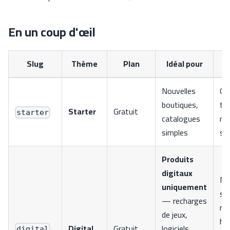
En un coup d'œil
Slug
Thème
Plan
Idéal pour
P
Nouvelles
Cla
boutiques,
trè
Starter
Gratuit
starter
catalogues
mo
simples
sur
Produits
digitaux
Mi
uniquement
so
— recharges
mo
de jeux,
her
Digital
Gratuit
logiciels,
digital