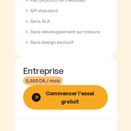
Pas de points AI mensuels
✕
API standard
✕
Sans SLA
✕
Sans développement sur mesure
✕
Sans design exclusif
✕
Entreprise
5,500 DA / mois
Commencer l'essai
gratuit