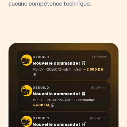
aucune compétence technique.
à l'instant
DZBUILD
Nouvelle commande ! 🛒
#ORD-11-20260724-6B74 · Oran —
3,500 DA
💰
il y a 9 min
DZBUILD
Nouvelle commande ! 🛒
#ORD-11-20260724-A3F2 · Constantine —
5,600 DA
💰
il y a 14 min
DZBUILD
Nouvelle commande ! 🛒