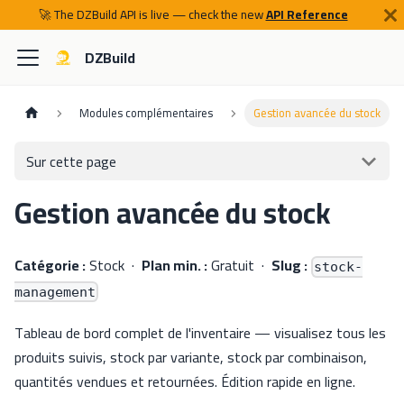
🚀 The DZBuild API is live — check the new
API Reference
DZBuild
Modules complémentaires
Gestion avancée du stock
Sur cette page
Gestion avancée du stock
Catégorie :
Stock ·
Plan min. :
Gratuit ·
Slug :
stock-
management
Tableau de bord complet de l'inventaire — visualisez tous les
produits suivis, stock par variante, stock par combinaison,
quantités vendues et retournées. Édition rapide en ligne.