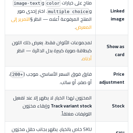
متاح على خيارات
و
image-text
color
Linked
و
. اختر إحدى صور
multiple choice
image
المنتج المرفوعة أعلاه — انظر §
التمرير إلى
المعرض
.
لمجموعات الألوان فقط. يعرض ذلك اللون
Show as
كبطاقة صورة كبيرة بدل الدائرة — انظر
card
أدناه
.
Price
فارق فوق السعر الأساسي. موجب (
)،
+200
adjustment
أو صفر، أو سالب.
المخزون لهذا الخيار. لا يظهر إلا عند تفعيل
Stock
Track variant stock
وإبقاء مخزون
التوليفات مغلقاً.
SKU خاص بالخيار، يظهر بجانب حقل مخزون