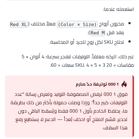
استعمله عندما:
مخزون أزواج
فعلاً مختلف (
Red XL
(Color × Size)
ينفد قبل
).
Red M
تحتاج SKU لكل زوج للجرد أو المحاسبة.
غير ذلك، اتركه مغلقاً. التوليفات تنفجر بسرعة: 4 ألوان × 5
مقاسات = 20 SKU. 4 × 5 × 3 سعات = 60.
1 000 توليفة حدّ صارم
فوق 1 000 ترفض المصفوفة التوليد وتعرض رسالة "عدد
التوليفات كبير جداً". وإذا وصلت حمولة بأكثر من ذلك بطريقة
ما، يحتفظ الخادم بأول 1 000 فقط ويُسقط الباقي دون
تحذير. قسّم المنتج أو احذف بُعداً — الدعم لا يستطيع رفع
هذا السقف.