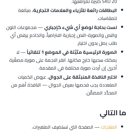
20 SKU كثيرة لمزامنتها.
البطاقات رائعة للأزياء والعلامات التجارية
، مبالغة
للمقاسات.
لست بحاجة لوضع أي شيء كإجباري
— مجموعات اللون
والنص والصورة-النص إجبارية افتراضياً، والخادم يرفض أي
طلب يصل بدون اختيار.
الصورة الرئيسية مثبَّتة في الموضع 1 تلقائياً
— لا
يمكنك سحبها خارج مكانها. انقر النجمة على صورة مصغّرة
أخرى إن أردت صورة مختلفة في المقدمة.
اختبر النافذة المنبثقة على الجوال.
عروض الكميات
المتعددة يجب فحصها بعرض الجوال — النافذة أهم من
المحدِّد المضمَّن.
ما التالي
المنتجات
— الصفحة التي تستضيف المتغيرات.