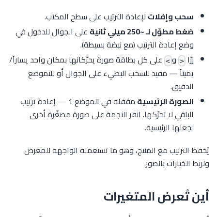
سحب وإفلات
لإعادة الترتيب على سطح المكتب.
ضغط مطوّل لـ ~250 ميلي ثانية
على الجوال للدخول في
وضع إعادة الترتيب (مع نبضة بسيطة).
زرّا
و
على كل بطاقة صورة يحرّكانها بمكان واحد يساراً/
>
<
يميناً — مفيد للسحب البطيء على الجوال أو للتموضع
الدقيق.
الصورة الرئيسية
مقفلة في الموضع 1 — إعادة ترتيب
الباقي لا تحرّكها. انقر النجمة على صورة مصغّرة أخرى
لجعلها الرئيسية.
يُحفظ الترتيب مع المنتج، وهو ما تستعمله الواجهة للمعرض
ولربط الخيارات بالصور.
أين تُعرض المتغيرات