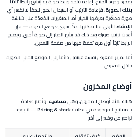
بمجرد وجود المنتج، إعادة فتحه وربط صورة به يُنشئ
رابطاً ثابتاً
بتلك الصورة
، فإعادة الترتيب أو استبدال الصور لاحقاً لا تكسر أي
صورة مصغّرة يعرضها الخيار. أما المتغيرات المُعدّة على شاشة
الإنشاء
الأولى فلا يمكنها تذكّر سوى
موضع
الصورة — فإن
أعدت ترتيب صورك بعد ذلك قد يشير الخيار إلى صورة أخرى. ويصبح
الرابط ثابتاً أول مرة تحفظ فيها من صفحة التعديل.
أما تمرير المعرض نفسه فينتقل دائماً إلى الموضع الحالي للصورة
داخل المعرض.
أوضاع المخزون
هناك ثلاثة أوضاع للمخزون. وهي
متنافية
، وتُختار صراحةً
بالمفاتيح الموجودة في بطاقة
Pricing & stock
— لا يوجد
تراجع من وضع إلى آخر:
الوضع
كيف تفعّله
ما تحصل عليه