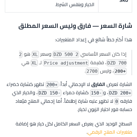
SKU
الخيار وبنفس الشرط.
شارة السعر — فارق وليس السعر المطلق
هذا أكثر خطأ شائع في إعداد المتغيرات:
إذا كان السعر الأساسي
وسعر
هو
2
XL
2 500 DZD
، فقيمة
لـ
هي
XL
Price adjustment
700 DZD
، وليس
.
2700
+200
الشارة تعرض
الفارق
لا الإجمالي أبداً:
تظهر كشارة خضراء
+200
، و
كشارة حمراء
، والخيار الذي
-150 DZD
-150
+200 DZD
فارقه
لا تظهر عليه شارة إطلاقاً. أما إجمالي المنتج فيُعاد
0
حسابه فور اختيار الزبون لخيار.
السطح الوحيد الذي يعرض السعر الكامل لكل خيار هو إضافة
متغيرات المنتج الرقمي
.