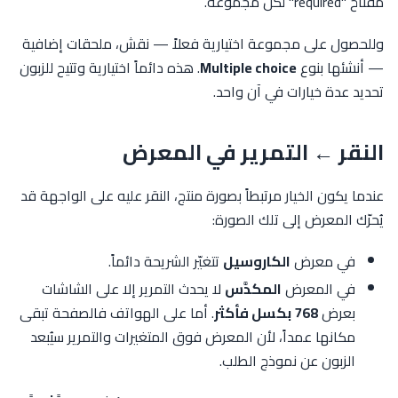
مفتاح "required" لكل مجموعة.
وللحصول على مجموعة اختيارية فعلاً — نقش، ملحقات إضافية
— أنشئها بنوع
Multiple choice
. هذه دائماً اختيارية وتتيح للزبون
تحديد عدة خيارات في آن واحد.
النقر ← التمرير في المعرض
عندما يكون الخيار مرتبطاً بصورة منتج، النقر عليه على الواجهة قد
يُحرّك المعرض إلى تلك الصورة:
في معرض
الكاروسيل
تتغيّر الشريحة دائماً.
في المعرض
المكدَّس
لا يحدث التمرير إلا على الشاشات
بعرض
768 بكسل فأكثر
. أما على الهواتف فالصفحة تبقى
مكانها عمداً، لأن المعرض فوق المتغيرات والتمرير سيُبعد
الزبون عن نموذج الطلب.