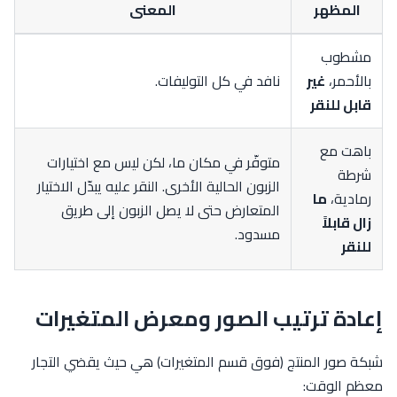
المظهر
المعنى
مشطوب
بالأحمر،
غير
نافد في كل التوليفات.
قابل للنقر
باهت مع
متوفّر في مكان ما، لكن ليس مع اختيارات
شرطة
الزبون الحالية الأخرى. النقر عليه يبدّل الاختيار
رمادية،
ما
المتعارض حتى لا يصل الزبون إلى طريق
زال قابلاً
مسدود.
للنقر
إعادة ترتيب الصور ومعرض المتغيرات
شبكة صور المنتج (فوق قسم المتغيرات) هي حيث يقضي التجار
معظم الوقت: