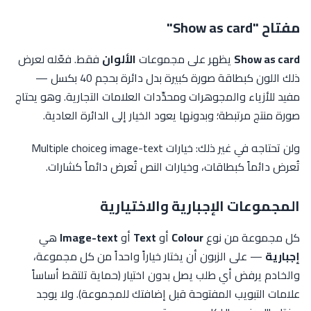
مفتاح "Show as card"
Show as card
يظهر على مجموعات
الألوان
فقط. فعّله لعرض
ذلك اللون كبطاقة صورة كبيرة بدل دائرة بحجم 40 بكسل —
مفيد للأزياء والمجوهرات ومحدِّدات العلامات التجارية. وهو يحتاج
صورة منتج مرتبطة؛ وبدونها يعود الخيار إلى الدائرة العادية.
ولن تحتاجه في غير ذلك: خيارات image-text وMultiple choice
تُعرض دائماً كبطاقات، وخيارات النص تُعرض دائماً كشارات.
المجموعات الإجبارية والاختيارية
كل مجموعة من نوع
Colour
أو
Text
أو
Image-text
هي
إجبارية
— على الزبون أن يختار خياراً واحداً من كل مجموعة،
والخادم يرفض أي طلب يصل بدون اختيار (حماية تلتقط أساساً
علامات التبويب المفتوحة قبل إضافتك للمجموعة). ولا يوجد