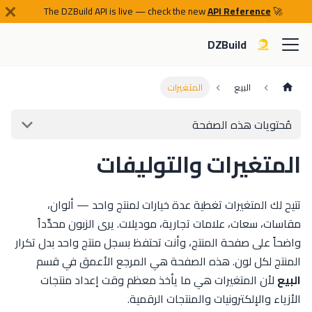
API Reference
🚀 The DZBuild API is live — check the new
DZBuild
البيع
المتغيرات
مُحتويات هذه الصفحة
المتغيرات والتوليفات
تتيح لك المتغيرات تغطية عدة خيارات لمنتج واحد — ألوان،
مقاسات، سعات، علامات تجارية، موديلات. يرى الزبون محدِّداً
واضحاً على صفحة المنتج، وأنت تحتفظ بسجل منتج واحد بدل تكرار
المنتج لكل لون. هذه الصفحة هي المرجع الأعمق في قسم
البيع
لأن المتغيرات هي ما يأخذ معظم وقت إعداد منتجات
الأزياء والإلكترونيات والمنتجات الرقمية.