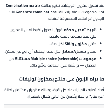
عند تفعيل مخزون التوليفات، تظهر بطاقة
Combination matrix
تحت مجموعات المتغيرات. انقر
Generate combinations
لبناء
الجدول ثم املأه. المصفوفة تمنحك:
شريط تعديل مجمّع
فوق الجدول لضبط نفس المخزون
على عدة صفوف دفعة واحدة.
حقلَي
مخزون وSKU
لكل صف.
مفتاح
تفعيل/تعطيل
لكل صف، لإطفاء أي زوج غير ممكن.
مجموعات Multiple choice (selectable) مستثناة
من
الجدول — وإشعار على البطاقة يوضّح ذلك.
ما يراه الزبون على منتج بمخزون توليفات
تُعاد تصنيف الخيارات عند كل نقرة، وهناك مظهران مختلفان لحالة
"غير متاح". والتجار يُبلّغون عن الثاني كخلل باستمرار: