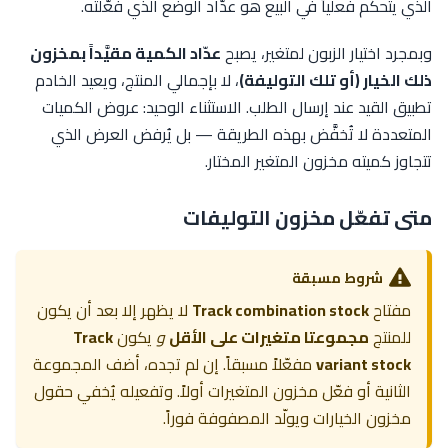
الذي يتحكم فعلياً في البيع هو عدّاد الوضع الذي فعّلته.
وبمجرد اختيار الزبون لمتغير، يصبح
عدّاد الكمية مقيَّداً بمخزون
ذلك الخيار (أو تلك التوليفة)
، لا بإجمالي المنتج، ويعيد الخادم
تطبيق القيد عند إرسال الطلب. الاستثناء الوحيد: عروض الكميات
المتعددة لا تُخفَّض بهذه الطريقة — بل يُرفض العرض الذي
تتجاوز كميته مخزون المتغير المختار.
متى تفعّل مخزون التوليفات
شروط مسبقة
مفتاح
Track combination stock
لا يظهر إلا بعد أن يكون
للمنتج
مجموعتا متغيرات على الأقل
و
يكون
Track
variant stock
مفعّلاً مسبقاً. إن لم تجده، أضف المجموعة
الثانية أو فعّل مخزون المتغيرات أولاً. وتفعيله يُخفي حقول
مخزون الخيارات ويولّد المصفوفة فوراً.