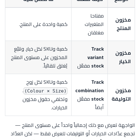
مفتاحا
مخزون
المتغيرات
كمية واحدة على المنتج.
المنتج
مغلقان
Track
كمية وSKU لكل خيار. وتتبّع
مخزون
variant
المخزون على مستوى المنتج
الخيار
stock
مفعّل
يُغلق تلقائياً.
Track
كمية وSKU لكل زوج
مخزون
combination
.
(Colour × Size)
التوليفة
stock
مفعّل
وتختفي حقول مخزون
أيضاً
الخيارات.
الواجهة تعرض مع ذلك إجمالياً واحداً على مستوى المنتج —
تجمع عدّادات الخيارات أو التوليفات للعرض فقط — لكن العدّاد