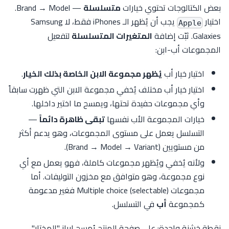
بعض الكتالوجات تحتوي خيارات
متسلسلة
— Brand → Model.
اختيار
يجب أن يُظهر الـ iPhones فقط، لا Samsung
Apple
Galaxies. ثبّت إضافة
المتغيرات المتسلسلة
لتفعيل
المجموعات أب-ابن:
اختيار خيار أب
يُظهر مجموعة الابن الخاصة بذلك الخيار
.
اختيار خيار أب مختلف يُخفي مجموعة الابن التي ظهرت سابقاً
وأي مجموعات حفيدة تحتها، ويمسح ما اختير داخلها.
خيارات المجموعة الأب نفسها
تبقى ظاهرة دائماً
—
التسلسل يعمل على مستوى المجموعات، وهو يدعم أكثر
من مستويين (Brand → Model → Variant).
ولأنه يُخفي ويُظهر مجموعات كاملة، فهو يعمل مع أي
نوع مجموعة، وهو متوافق مع مخزون التوليفات. أما
مجموعات Multiple choice (selectable) فغير مدعومة
كمجموعة
أب
في التسلسل.
نقطة خشنة واحدة: على صفحة المنتج يُمسح إبراز "المختار"