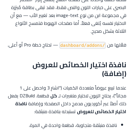
البصري على خيارات اللون والنص فقط، فقد تبقى بطاقة مُبرَزة
في مجموعة ابن من نوع image-text بعد تغيير الأب — مع أن
الاختيار نفسه يُلغى فعلاً. أما صفحات الهبوط فتمسح الأنواع
الثلاثة بشكل صحيح.
فعّلها من
— تحتاج خطة Pro أو أعلى.
/dashboard/addons
نافذة اختيار الخصائص للعروض
(إضافة)
عندما تبيع عروضاً متعددة الكميات ("اشترِ 3 واحصل على 1
مجاناً")، يحتاج الزبون لاختيار متغيرات لـ
كل
قطعة. DZBuild يفعل
ذلك أصلاً عبر أكورديون مدمج داخل الصفحة؛ وإضافة
نافذة
اختيار الخصائص للعروض
تستبدله بنافذة منبثقة:
نافذة منبثقة متجاوبة، قطعة واحدة في المرة.