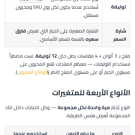
توليفة
تُستخدم عندما يكون لكل زوج SKU ومخزون
مستقل.
شارة
الشارة الصغيرة على الخيار التي تعرض
فارق
السعر
سعره
بالنسبة للسعر الأساسي.
منتج بـ 3 ألوان × 4 مقاسات يصل حتى
12 توليفة
. لست مضطراً
لاستخدام التوليفات — معظم المنتجات تتتبع المخزون على
مستوى الخيار أو على مستوى المنتج (انظر §
أوضاع المخزون
).
الأنواع الأربعة للمتغيرات
النوع يُختار
مرة واحدة لكل مجموعة
— وكل الخيارات داخل تلك
المجموعة تُعرض بنفس الطريقة:
النوع
ما يراه الزبون
استخدمه عندما