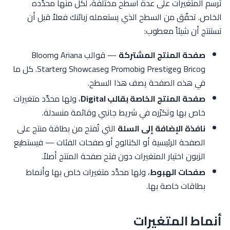
تُرسم المتغيرات على عدة أسطح مختلفة، لكل منها محدِّده
الخاص. تحقّق من السطح الذي يستعمله زبائنك فعلاً قبل أن
تستنتج أن شيئاً معطوب:
صفحة المنتج المشتركة
— قوالب Ariana وBloom
وBrico وPrestige وPromobi وShowcase وStarter. كل ما
في هذه الصفحة يصف هذا السطح.
صفحة المنتج الخاصة بقالب Digital
، ولها محدِّد متغيرات
خاص بها وتكرّره في شريط جانبي وقائمة منسدلة.
نافذة الإضافة إلى السلة
التي تُفتح من بطاقة منتج على
الصفحة الرئيسية أو الكتالوج أو صفحات الفئات — فيستطيع
الزبون اختيار المتغيرات دون فتح صفحة المنتج أصلاً.
صفحات الهبوط
، ولها محدِّد متغيرات خاص بها وأنماط
بطاقات خاصة بها.
أنماط المتغيرات