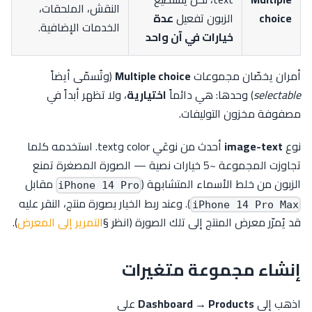
النقش، الملحقات،
choice
الزبون تفعيل
عدة
الخدمات الإضافية.
خيارات في آن واحد
أمران يخصّان مجموعات
Multiple choice
(وتُسمّى أيضاً
selectable
) وحدها: هي دائماً
اختيارية
، ولا تظهر أبداً في
مصفوفة مخزون التوليفات.
نوع
image-text
أحدث من نوعَي color وtext. استخدمه كلما
تجاوزت المجموعة ~5 خيارات نصية — الصورة المصغرة تمنع
الزبون من خلط الأسماء المتشابهة (
مقابل
iPhone 14 Pro
). وعند ربط الخيار بصورة منتج، النقر عليه
iPhone 14 Pro Max
قد يُمرّر معرض المنتج إلى تلك الصورة (انظر §
التمرير إلى المعرض
).
إنشاء مجموعة متغيرات
اذهب إلى
Dashboard → Products
على