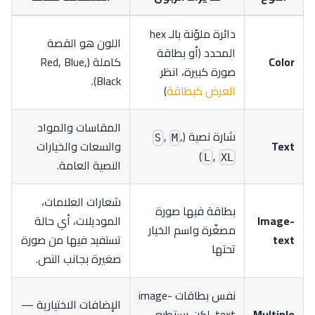
دائرة ملوّنة بالـ hex
اللون هو القصة
المحدد (أو بطاقة
Color
كاملة (Red, Blue,
صورة كبيرة، انظر
Black).
العرض كبطاقة
)
المقاسات والمواد
شارة نصية (
,
,
S
M
Text
والسعات والخيارات
)
,
L
XL
النصية العامة.
شعارات العلامات،
بطاقة فيها صورة
Image-
الموديلات، أي حالة
مصغّرة واسم الخيار
text
تستفيد فيها من صورة
تحتها
صغيرة بجانب النص.
نفس بطاقات image-
الإضافات الاختيارية —
Multiple
text، لكن يستطيع