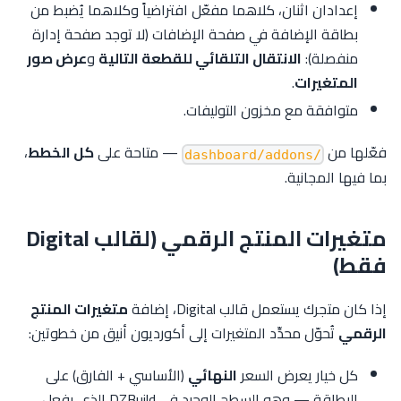
إعدادان اثنان، كلاهما مفعّل افتراضياً وكلاهما يُضبط من
بطاقة الإضافة في صفحة الإضافات (لا توجد صفحة إدارة
منفصلة):
الانتقال التلقائي للقطعة التالية
و
عرض صور
المتغيرات
.
متوافقة مع مخزون التوليفات.
فعّلها من
— متاحة على
كل الخطط
،
/dashboard/addons
بما فيها المجانية.
متغيرات المنتج الرقمي (لقالب Digital
فقط)
إذا كان متجرك يستعمل قالب Digital، إضافة
متغيرات المنتج
الرقمي
تُحوّل محدِّد المتغيرات إلى أكورديون أنيق من خطوتين:
كل خيار يعرض السعر
النهائي
(الأساسي + الفارق) على
البطاقة — وهو السطح الوحيد في DZBuild الذي يفعل