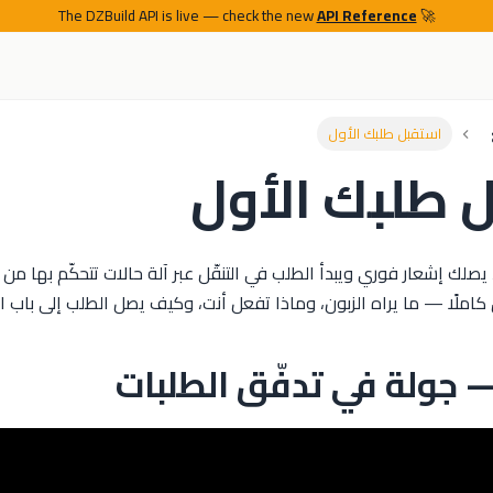
API Reference
🚀 The DZBuild API is live — check the new
استقبل طلبك الأول
 طلبك الأول
، يصلك إشعار فوري ويبدأ الطلب في التنقّل عبر آلة حالات تتحكّم بها م
املًا — ما يراه الزبون، وماذا تفعل أنت، وكيف يصل الطلب إلى باب ال
— جولة في تدفّق الطلبات