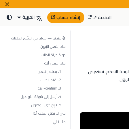
العربية
المنصة ↗
إنشاء حساب
🎬 فيديو — جولة في تدفّق الطلبات
ماذا يفعل الزبون
دورة حياة الطلب
ماذا تفعل أنت
ن لوحة التحكم. تستعرض
1. يصلك إشعار
زبون.
2. افتح الطلب
3. Call-confirm
4. أرسل إلى شركة التوصيل
5. تابِع حتى الوصول
حين لا يصل الطلب أبدًا
ما التالي