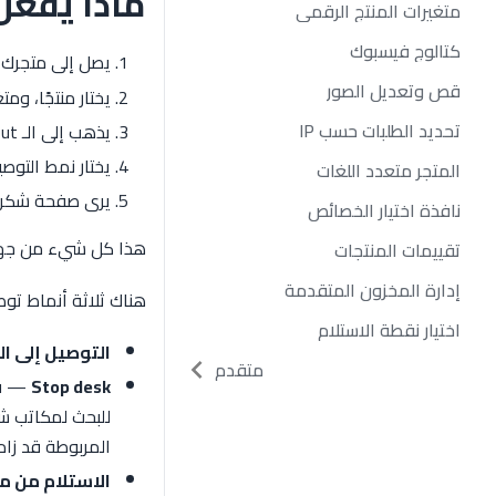
ماذا يفعل 
متغيرات المنتج الرقمي
كتالوج فيسبوك
يصل إلى متجرك (
قص وتعديل الصور
يختار منتجًا، وم
تحديد الطلبات حسب IP
يذهب إلى الـ checkout، ويملأ الاسم والهاتف والولاية والعنوان.
يختار نمط التوصي
المتجر متعدد اللغات
يرى صفحة شكر م
نافذة اختيار الخصائص
هذا كل شيء من جهة 
تقييمات المنتجات
إدارة المخزون المتقدمة
هناك ثلاثة أنماط تو
اختيار نقطة الاستلام
التوصيل إلى ال
متقدم
Stop desk
— فقط
للبحث لمكاتب شرك
المربوطة قد زامن
الاستلام من م