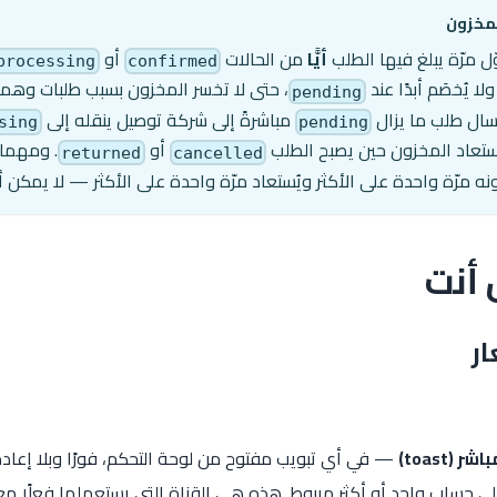
لمخزون
ّل مرّة يبلغ فيها الطلب
أيًّا
من الحالات
أو
processing
confirmed
ا يُخصَم أبدًا عند
pending
 إرسال طلب ما يزال
مباشرةً إلى شركة توصيل ينقله إلى
sing
pending
ُستعاد المخزون حين يصبح الطلب
أو
. ومهما ب
returned
cancelled
زونه مرّة واحدة على الأكثر ويُستعاد مرّة واحدة على الأكثر — لا يمكن أبد
 أنت
(toast)
— في أي تبويب مفتوح من لوحة التحكم، فورًا وبلا إعادة
 حساب واحد أو أكثر مربوط. هذه هي القناة التي يستعملها فعلًا معظم 