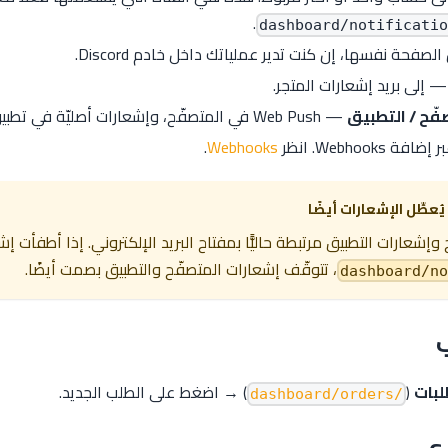
.
فحة نفسها، إن كنت تدير عملياتك داخل خادم Discord.
 إلى بريد إشعارات المتجر.
فّح / التطبيق
— Web Push في المتصفّح، وإشعارات أصليّة في تطبيق Android.
ة Webhooks. انظر
Webhooks
.
ُعطِّل الإشعارات أيضًا
إشعارات التطبيق مرتبطة حاليًّا بمفتاح البريد الإلكتروني. إذا أطفأت إش
، تتوقّف إشعارات المتصفّح والتطبيق بصمت أيضًا.
لبات
(
) → اضغط على الطلب الجديد.
/dashboard/orders