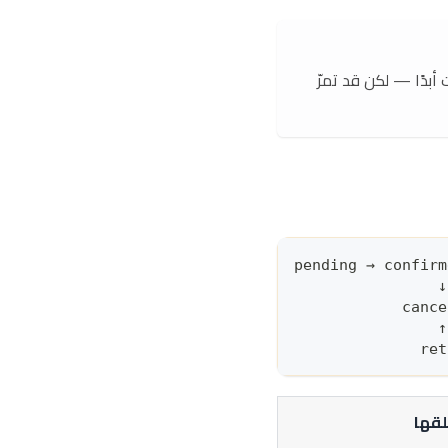
أبدًا — لكن قد تمرّ
pending → confirm
                ↓
                ↑
قها