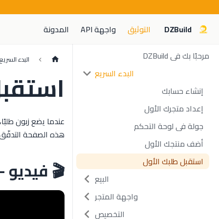
DZBuild
التوثيق
واجهة API
المدونة
مرحبًا بك في DZBuild
البدء السريع
البدء السريع
استقبل
إنشاء حسابك
إعداد متجرك الأول
عندما يضع زبون طلبًا
جولة في لوحة التحكم
هذه الصفحة التدفّق ك
أضف منتجك الأول
استقبل طلبك الأول
🎬 فيديو 
البيع
واجهة المتجر
التخصيص