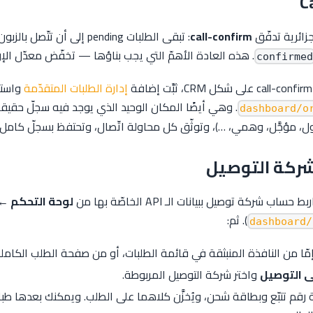
جزائرية تدفّق
call-confirm
: تبقى الطلبات pending إلى أن ت
. هذه العادة الأهمّ التي يجب بناؤها — تخفّض معدّل الإر
confirmed
إدارة الطلبات المتقدّمة
واست
. وهي أيضًا المكان الوحيد الذي يوجد فيه سجلّ حقيق
شغول، مؤجَّل، وهمي، …)، وتوثّق كل محاولة اتّصال، وتحتفظ بسجلّ كامل ل
اب شركة توصيل ببيانات الـ API الخاصّة بها من
لوحة التحكم ←
). ثم:
ّا من النافذة المنبثقة في قائمة الطلبات، أو من صفحة الطلب الكاملة
ى التوصيل
واختر شركة التوصيل المربوطة.
A الشركة رقم تتبّع وبطاقة شحن، ويُخزَّن كلاهما على الطلب. ويمكنك بعدها 