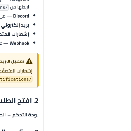
اربطها من
/dashboard/notifications
Discord
— من الص
بريد إلكتروني
—
إشعارات المتص
Webhook
— عبر إضاف
تعطيل البريد ي
إشعارات المتصفّح و
/dashboard/notifications
2. افتح الطلب
لوحة التحكم → الط