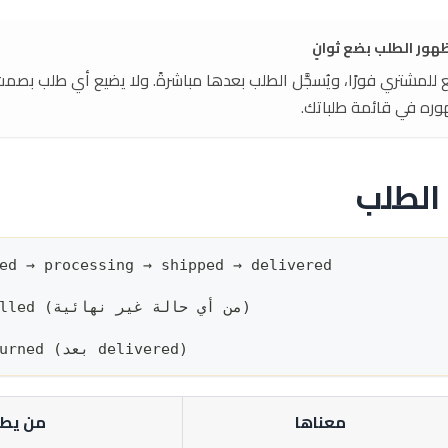
ور الطلب بضع ثوانٍ
للمشتري فورًا، ويُسجَّل الطلب بعدها مباشرةً. ولا يضيع أي طلب بصمت 
وره في قائمة طلباتك.
 الطلب
ed → processing → shipped → delivered
            cancelled (من أي حالة غير نهائية)
              returned (بعد delivered)
معناها
من يطل