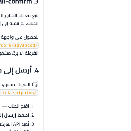
3. Call-confirm
تتبع معظم المتاجر ال
الطلب، ثم تنقله إلى
للحصول على واجهة call-confirm على شكل CRM، ثبِّت إضافة
/dashboard/orders/advanced
الفرعيّة (لا يردّ، م
4. أرسل إلى شركة التوصيل
أوّلًا الشرط المسبق: اربط حس
(
/dashboard/link-shipping
افتح الطلب — إم
اضغط
إرسال إل
تُعيد PI