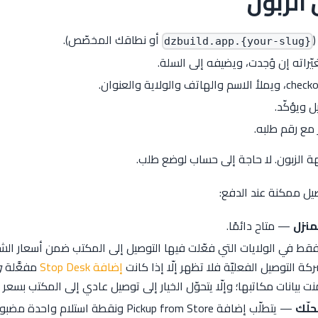
الزبون
أو نطاقك المخصّص).
{your-slug}.dzbuild.app
تغيّراته إن وُجدت، ويضيفه إلى السلة.
ل ويؤكّد.
ع رقم طلبه.
الزبون. لا حاجة إلى حساب لوضع طلب.
صيل ممكنة عند الدفع:
منزل
— متاح دائمًا.
 في الولايات التي فعّلت فيها التوصيل إلى المكتب ضمن أسعار الشحن.
ة التوصيل الفعليّة فلا تظهر إلّا إذا كانت
إضافة Stop Desk
مفعَّلة
و
ت بيانات مكاتبها؛ وإلّا يتحوّل الخيار إلى توصيل عادي إلى المكتب بسعر
حلّك
— يتطلّب إضافة Pickup from Store ونقطة استلام واحدة مضبوطة على الأقل.