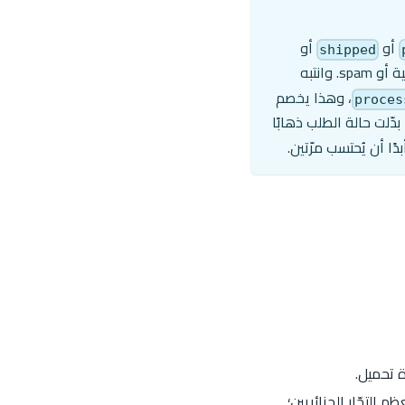
أو
أو
shipped
، حتى لا تخسر المخزون بسبب طلبات وهمية أو spam. وانتبه
، وهذا يخصم
proces
دّلت حالة الطلب ذهابًا
ًا أن يُحتسب مرّتين.
 تحميل.
التجّار الجزائريين؛