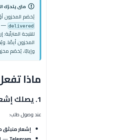
متى يتحرّك ا
يُخصَم المخزون أو
— ول
delivered
للنتيجة المترتّبة:
المخزون أيضًا. وي
وإيابًا، يُخصَم مخ
ماذا تفعل
1. يصلك إشعار
عند وصول طلب:
إشعار منبثق مباشر 
Telegram
— إلى