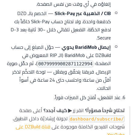
إلغاؤه في أي وقت من نفس الصفحة.
CIB / الذهبية عبر Slick-Pay
— الخصم بالـ DZD
كدفعة واحدة. ولا تحتاج حساب Slick-Pay خاصّاً بك
لدفع الخطّة. التفعيل تلقائي خلال ~30 ثانية بعد 3-D
Secure.
إيصال BaridiMob يدوي
— حوّل المبلغ إلى حساب
DZBuild على BaridiMob (الـ RIP المعروض في
الصفحة:
)، ثم حمِّل صورة
00799999002871122994
الإيصال. فريقنا يتحقّق ويفعّل — لوحة التحكّم تذكر
أقلّ من ساعة؛ واحتسب حتى 24 ساعة في أسوأ
الحالات.
عند التفعيل، تُفتح كل الميزات فوراً.
تحتاج شرحاً مصوّراً؟
انقر زر
▶ كيف أجدد؟
أعلى صفحة
لجولة إرشاديّة داخل التطبيق.
/dashboard/subscribe
شروحات الفيديو الكاملة موجودة على
قناة DZBuild على
.
YouTube