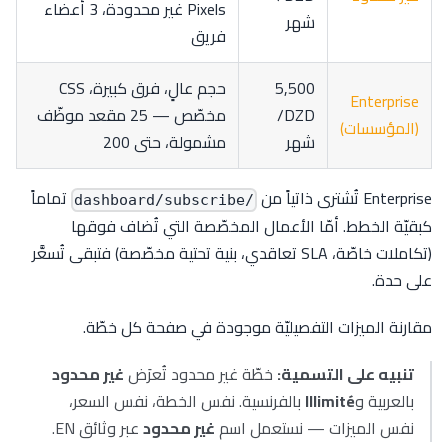
Pixels غير محدودة، 3 أعضاء
شهر
فريق
5,500
حجم عالٍ، فرق كبيرة، CSS
Enterprise
DZD/
مخصّص — 25 مقعد موظّف
(المؤسسات)
شهر
مشمولة، حتى 200
Enterprise تُشترى ذاتياً من
تماماً
/dashboard/subscribe
كبقيّة الخطط. أمّا الأعمال المخصّصة التي تُضاف فوقها
(تكاملات خاصّة، SLA تعاقدي، بنية تحتية مخصّصة) فتبقى تُسعَّر
على حدة.
مقارنة الميزات التفصيليّة موجودة في صفحة كل خطّة.
تنبيه على التسمية:
خطّة غير محدود تُعرَض
غير محدود
بالعربية و
Illimité
بالفرنسية. نفس الخطة، نفس السعر،
نفس الميزات — نستعمل اسم
غير محدود
عبر وثائق EN.