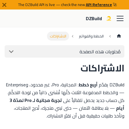
API Reference
🚀 The DZBuild API is live — check the new
DZBuild
الخطط والفواتير
الاشتراكات
مُحتويات هذه الصفحة
الاشتراكات
DZBuild يقدّم
أربع خطط
: المجانية، Pro، غير محدود، وEnterprise
— والخطط المدفوعة الثلاث كلّها تُشترى ذاتياً من لوحة التحكّم.
كل حساب جديد يحصل تلقائياً على
تجربة مجانية لـ Pro لمدّة 3
أيام
— بلا بطاقة ائتمان — حتى تبني متجرك، تُدرج المنتجات،
وتأخذ طلبيات حقيقية قبل أن تقرّر الاشتراك.