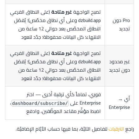
تصبح الواجهة
غير متاحة
(على النطاق الفرعي
Pro دون
dzbuild.app وعلى أي نطاق مخصّص)؛ يُفصَل
تجديد
النطاق المخصّص بعد حوالي 12 ساعة من
الانتهاء؛ كل البيانات محفوظة؛ جدّد لتعود
تصبح الواجهة
غير متاحة
(على النطاق الفرعي
غير محدود
dzbuild.app وعلى أي نطاق مخصّص)؛ يُفصَل
دون تجديد
النطاق المخصّص بعد حوالي 12 ساعة من
الانتهاء؛ كل البيانات محفوظة؛ جدّد لتعود
فوري، تماماً كأي ترقية أخرى — اختر
أي →
Enterprise على
،
/dashboard/subscribe
Enterprise
اضبط مؤشّر مقاعد الموظّفين، وادفع
راجع
الترقيات
لتفاصيل الآليّة، بما فيها حساب الأيّام الإضافيّة.