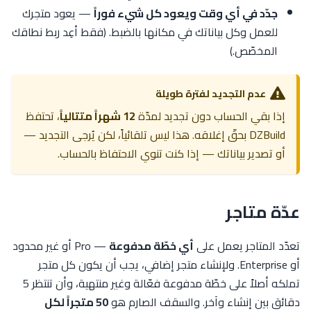
جدّد في أي وقت ويعود كل شيء فوراً
— يعود متجرك
للعمل وكل بياناتك في مكانها بالضبط. (فقط أعِد ربط نطاقك
المخصّص.)
عدم التجديد لفترة طويلة
إذا بقي الحساب دون تجديد لمدّة
12 شهراً متتالياً
، تحتفظ
DZBuild بحقّ إغلاقه. هذا ليس تلقائياً، لكن يُرجى التجديد —
أو تصدير بياناتك — إذا كنت تنوي الاحتفاظ بالحساب.
عدّة متاجر
تعدّد المتاجر يعمل على
أي خطّة مدفوعة
— Pro أو غير محدود
أو Enterprise. ولإنشاء متجر إضافي، يجب أن يكون كل متجر
تملكه أصلاً على خطّة مدفوعة فعّالة وغير منتهية، وأن تنتظر 5
دقائق بين إنشاء وآخر. والسقف الصارم هو
50 متجراً لكل