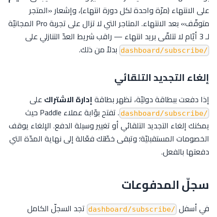
على الانتهاء (مرّة واحدة لكل دورة انتهاء)، وإشعار «المتجر
متوقّف» بعد الانتهاء. المتاجر التي لا تزال على تجربة Pro المجانيّة
لـ 3 أيّام لا تتلقّى بريد انتهاء — راقب شريط العدّ التنازلي على
بدلاً من ذلك.
/dashboard/subscribe
إلغاء التجديد التلقائي
إذا دفعت ببطاقة دوليّة، تظهر بطاقة
إدارة الاشتراك
على
. تفتح بوّابة عملاء Paddle حيث
/dashboard/subscribe
يمكنك إلغاء التجديد التلقائي أو تغيير وسيلة الدفع. الإلغاء يوقف
الخصومات المستقبليّة؛ وتبقى خطّتك فعّالة إلى نهاية المدّة التي
دفعتها بالفعل.
سجلّ المدفوعات
في أسفل
تجد السجلّ الكامل
/dashboard/subscribe