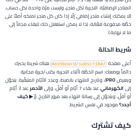
المتاجر الإضافيّة. التجربة لكل متجر، وليست مرّة واحدة لكل حساب.
(لا يمكنك إنشاء متجر إضافي إلّا إذا كان كل متجر تملكه أصلاً على
خطّة مدفوعة فعّالة، لذا لا يمكن استغلال ذلك للبقاء مجاناً إلى
ما لا نهاية.)
شريط الحالة
أعلى صفحة
هناك شريط يخبرك
/dashboard/subscribe
دائماً بوضعك: اسم الخطّة (أثناء التجربة يكتب
تجربة مجانية
ويعرض
PRO
)، وتاريخ الانتهاء بالضبط، وعدد الأيّام المتبقّية. يتحوّل
إلى
الكهرماني
عند بقاء 7 أيّام أو أقلّ، وإلى
الأحمر
عند 3 أيّام
أو أقلّ، ويتحوّل إلى رسالة انتهاء بعد مرور التاريخ. زرّ
▶ كيف
أجدد؟
موجود في نفس الشريط.
كيف تشترك