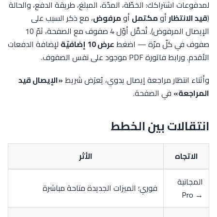
لمدفوعات اشتراكك: الخطّة، المدّة، المبلغ، طريقة الدفع، والحالة
(
قيد الانتظار
أو
مكتمل
أو
مرفوض
، مع ذكر السبب على
الإيصال المرفوض). تُحمَّل أوّل 4 صفوف مع الصفحة، ثمّ 10
صفوف في كلّ مرّة — اضغط
عرض 10 إضافيّة
لإضافة الدفعات
الأقدم. ورابط فاتورة PDF موجود على نفس الصفوف.
وأثناء انتظار مراجعة إيصال يدوي، يُعرَض شريط
«الإيصال قيد
المراجعة»
في الصفحة.
انتقالات بين الخطط
الاتجاه
الأثر
المجانية
فوري؛ الميزات الجديدة متاحة مباشرة
→ Pro