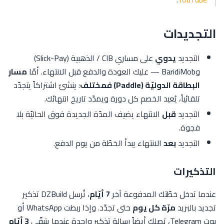
التجديدات
التجديد
يدوي
على مساري CIB / الذهبية (Slick-Pay)
وBaridiMob — عليك العودة والدفع قبل الانتهاء. أمّا
مسار
البطاقة الدوليّة (Paddle) فمختلف
: ينشئ اشتراكاً يتجدّد
تلقائياً، يُعيد الخصم كل دورة ويمدّد تاريخ انتهائك.
التجديد
قبل
الانتهاء يضيف المدّة الجديدة فوق الحاليّة بلا
فجوة.
التجديد
بعد
الانتهاء يبدأ الخطّة من يوم الدفع.
التذكيرات
عندما تدخل خطّتك المدفوعة آخر
7 أيّام
، تُرسل DZBuild تذكير
تجديد بالبريد
مرّة كل يوم
حتى تجدّد. وإذا ربطت WhatsApp أو
بوت Telegram، تصلك أيضاً رسالة تذكير واحدة عندما يتبقّى
3 أيّام