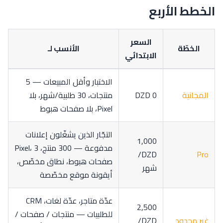
الخطط الأربع
السعر
الخطّة
الأنسب لـ
الابتدائي
الاختبار وأقل المبيعات — 5
المجانية
0 DZD
منتجات، 30 طلبية/شهر، بلا
Pixel، بلا صفحات هبوط
التجّار الذين يشغّلون إعلانات
1,000
مدفوعة — 300 منتج، Pixel، 3
DZD/
Pro
صفحات هبوط، نطاق مخصّص،
شهر
أيقونة موقع مخصّصة
عدّة متاجر، عدّة لغات، CRM
2,500
للطلبيات — منتجات / صفحات /
غير محدود
DZD/