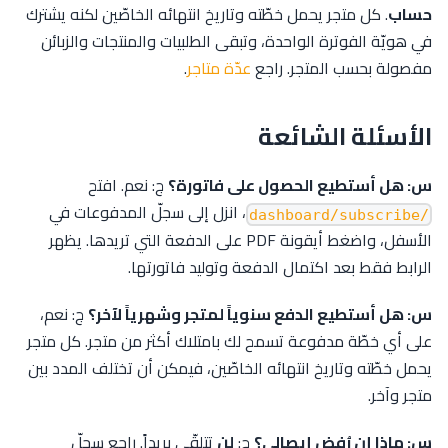
حساب
. كل متجر يحمل خطّته وتاريخ انتهائه الخاصّين لكنه يشترك
في هويّة الفوترة الواحدة، وتبقى الطلبيات والمنتجات والزبائن
مفصولة بحسب المتجر. راجع
عدّة متاجر
.
الأسئلة الشائعة
س: هل أستطيع الحصول على فاتورة؟
ج: نعم. افتح
، انزل إلى سجلّ المدفوعات في
/dashboard/subscribe
الأسفل، واضغط أيقونة PDF على الدفعة التي تريدها. يظهر
الرابط فقط بعد اكتمال الدفعة وتوليد فاتورتها.
س: هل أستطيع الدفع سنوياً لمتجر وشهرياً لآخر؟
ج: نعم،
على أي خطّة مدفوعة تسمح لك بامتلاك أكثر من متجر. كل متجر
يحمل خطّته وتاريخ انتهائه الخاصّين، فيمكن أن تختلف المدد بين
متجر وآخر.
س: ماذا إن رُفِض إيصالي؟
ج:
لن
تتلقّى بريداً. راجع سجلّ