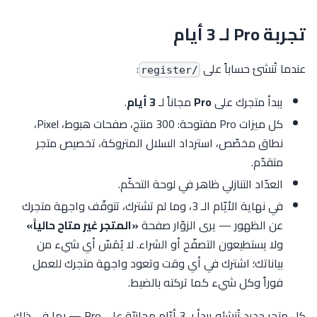
تجربة Pro لـ 3 أيام
عندما تُنشئ حساباً على
:
/register
يبدأ متجرك على
Pro
مجاناً لـ
3 أيام
.
كل ميزات Pro مفتوحة: 300 منتج، صفحات هبوط، Pixel،
نطاق مخصّص، استرداد السلال المتروكة، تخصيص متجر
متقدّم.
العدّاد التنازلي ظاهر في لوحة التحكّم.
في نهاية الأيّام الـ 3، وما لم تشترك، تتوقّف واجهة متجرك
عن الظهور — يرى الزوّار صفحة
«المتجر غير متاح حالياً»
ولا يستطيعون التصفّح أو الشراء. لا يُمَسّ أي شيء من
بياناتك؛ اشترك في أي وقت وتعود واجهة متجرك للعمل
فوراً وكل شيء كما تركته بالضبط.
كل متجر جديد تُنشئه يبدأ بـ 3 أيّام مجانيّة على Pro — بما في ذلك