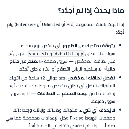
ماذا يحدث إذا لم أُجدّد؟
إذا انتهت باقتك المدفوعة (Pro أو Unlimited أو Enterprise) ولم
تُجدّد:
يتوقّف متجرك عن الظهور.
أي شخص يزور متجرك —
سواء على نطاق
الفرعي
أو
your-slug.dzbuild.app
على نطاقك المخصّص — سيرى صفحة
«المتجر غير متاح
حالياً»
. لا يستطيع الزبائن التصفّح أو الشراء حتى تُجدّد.
يُفصَل نطاقك المخصّص.
بعد حوالي 12 ساعة من انتهاء
الاشتراك، يُفصَل أي نطاق مخصّص مربوط. عند التجديد، أعِد
ربطه فقط من
لوحة التحكم ← النطاقات
— لا يستغرق
سوى دقيقة.
لا يُحذَف أي شيء.
منتجاتك وطلباتك وزبائنك وإعداداتك
وصفحات الهبوط وPixels وكل الإعدادات محفوظة كما هي
تماماً — ولا يتم تخفيض باقتك في الخلفية أبداً.