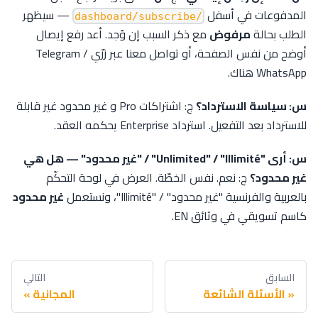
المدفوعات في أسفل
— سيظهر
/dashboard/subscribe
الطلب بحالة
مرفوض
مع ذكر السبب إن وُجد. أعد رفع إيصال
أوضح من نفس الصفحة، أو تواصل معنا عبر زرّي Telegram /
WhatsApp هناك.
س: سياسة الاسترداد؟
ج: اشتراكات Pro و غير محدود غير قابلة
للاسترداد بعد التفعيل. استرداد Enterprise يحكمه العقد.
س: أرى "Unlimited" / "Illimité" / "غير محدود" — هل هي
غير محدود؟
ج: نعم. نفس الخطّة. العرض في لوحة التحكّم
بالعربية والفرنسية "غير محدود" / "Illimité"، ونستعمل
غير محدود
كاسم تسويقي في وثائق EN.
السابق
التالي
الأسئلة الشائعة
المجانية