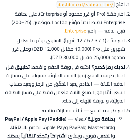
افتح
.
/dashboard/subscribe
اختر خطّة (Pro أو غير محدود أو Enterprise). على بطاقة
Enterprise تضبط أيضاً مؤشّر مقاعد الموظّفين (25–200)
قبل الدفع — راجع
Enterprise
.
اختر مدّة (1 / 3 / 6 / 12 شهراً). السنوي يوفّر ما يعادل
شهرين على Pro (10,000 مقابل 12,000 DZD) وعلى غير
محدود (25,000 مقابل 30,000 DZD).
لديك رمز خصم؟
اكتبه في ورقة الدفع واضغط
تطبيق
قبل
اختيار طريقة الدفع. رموز النسبة المئويّة مقبولة على مسارات
الدفع الثلاثة — الخادم يعيد التحقّق من الرمز ويعيد حساب
السعر. أمّا رموز المبلغ الثابت فتعمل فقط على مسار البطاقة
الدوليّة، والورقة تنبّهك إلى ذلك.
اختر طريقة الدفع — ثلاثة مسارات متاحة:
بطاقة دوليّة / PayPal / Apple Pay (Paddle)
— Visa
وMastercard وPayPal وApple Pay. الخصم بالـ
USD
،
والتفعيل فوري، وينشئ
اشتراكاً يتجدّد تلقائياً
يمكنك