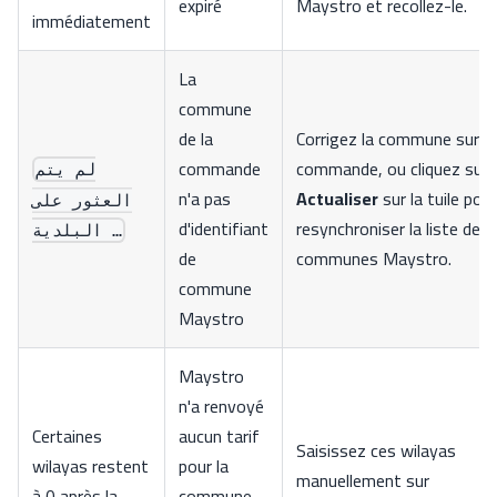
expiré
Maystro et recollez-le.
immédiatement
La
commune
de la
Corrigez la commune sur la
commande
commande, ou cliquez sur
لم يتم
n'a pas
Actualiser
sur la tuile pour
العثور على
d'identifiant
resynchroniser la liste de
البلدية …
de
communes Maystro.
commune
Maystro
Maystro
n'a renvoyé
Certaines
aucun tarif
Saisissez ces wilayas
wilayas restent
pour la
manuellement sur
à 0 après la
commune-