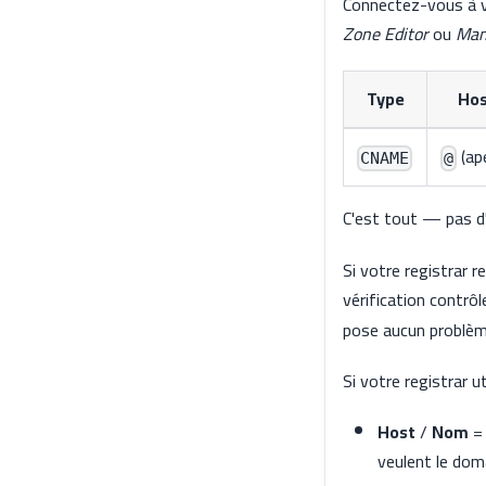
Connectez-vous à v
Zone Editor
ou
Man
Type
Hos
(ape
CNAME
@
C'est tout — pas 
Si votre registrar 
vérification contrô
pose aucun problème
Si votre registrar u
Host
/
Nom
= 
veulent le doma