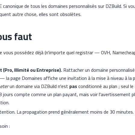
E canonique de tous les domaines personnalisés sur DZBuild. Si vo
iquent autre chose, elles sont obsolètes.
vous faut
e vous possédez déjà (n'importe quel registrar — OVH, Namechea
 (Pro, Illimité ou Entreprise).
Rattacher un domaine personnalisé 
 — la page Domaines affiche une invitation à la mise à niveau à la 
eter
un domaine via DZBuild n'est
pas
conditionné au plan ; seul le
 3 jours compte comme un plan payant, mais voir l'avertissement pl
tion.
tention. La propagation prend généralement moins de 30 minutes.
oin :