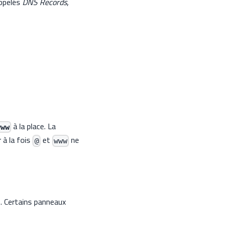
appelés
DNS Records
,
à la place. La
www
r à la fois
et
ne
@
www
). Certains panneaux