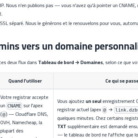
IP. Nous n'en publions pas — vous n'avez qu'à pointer un CNAME,
t.
t SSL séparé. Nous le générons et le renouvelons pour vous, auto
mins vers un domaine personnal
 ces deux flux dans
Tableau de bord → Domaines
, selon ce que vo
Quand l'utiliser
Ce qui se pass
Votre registrar accepte
Vous ajoutez
un seul
enregistrement 
un
sur l'apex
CNAME
registrar actuel (apex
→
@
link.dzb
(
) — Cloudflare DNS,
@
quelques minutes. Chez certains regist
OVH, Namecheap, la
TXT
supplémentaire est demandé ensui
plupart des
— le tableau de bord ne l'affiche que lo