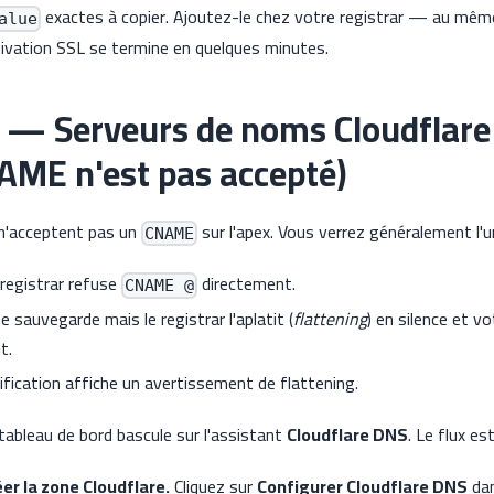
exactes à copier. Ajoutez-le chez votre registrar — au même
alue
vation SSL se termine en quelques minutes.
 — Serveurs de noms Cloudflare
AME n'est pas accepté)
 n'acceptent pas un
sur l'apex. Vous verrez généralement l
CNAME
registrar refuse
directement.
CNAME @
e sauvegarde mais le registrar l'aplatit (
flattening
) en silence et v
t.
ification affiche un avertissement de flattening.
 tableau de bord bascule sur l'assistant
Cloudflare DNS
. Le flux est
er la zone Cloudflare.
Cliquez sur
Configurer Cloudflare DNS
dan