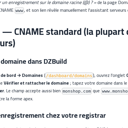
r un enregistrement sur le domaine racine (@) ? »
de la page Doma
e CNAME
, et son lien révèle manuellement l'assistant serveurs
www
 — CNAME standard (la plupart 
urs)
e domaine dans DZBuild
 de bord → Domaines
(
), ouvrez l'onglet
/dashboard/domains
ée
Vérifier et rattacher le domaine
; tapez votre domaine dans le 
her
. Le champ accepte aussi bien
que
monshop.com
www.monsho
tre la forme apex.
'enregistrement chez votre registrar