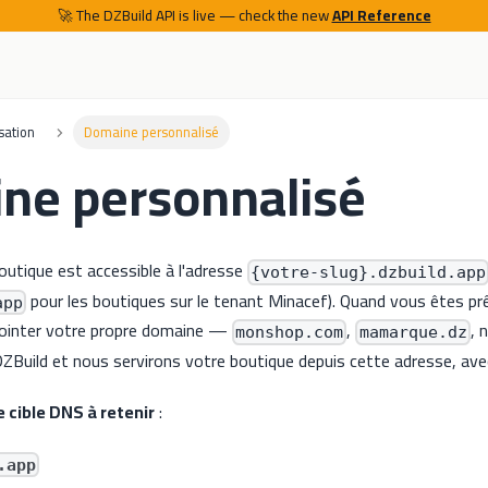
🚀 The DZBuild API is live — check the new
API Reference
sation
Domaine personnalisé
ne personnalisé
outique est accessible à l'adresse
{votre-slug}.dzbuild.app
pour les boutiques sur le tenant Minacef). Quand vous êtes prê
app
 pointer votre propre domaine —
,
, 
monshop.com
mamarque.dz
Build et nous servirons votre boutique depuis cette adresse, a
 cible DNS à retenir
:
.app