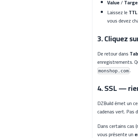
Value
/
Targe
Laissez le
TTL
vous devez cha
3. Cliquez su
De retour dans
Tab
enregistrements. Qu
.
monshop.com
4. SSL — rie
DZBuild émet un cer
cadenas vert. Pas d
Dans certains cas (
vous présente un
e