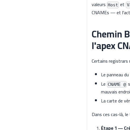
valeurs
et
Host
V
CNAMEs — et l'acti
Chemin B
l'apex CN
Certains registrars
Le panneau du 
Le
s
CNAME @
mauvais endroi
La carte de vér
Dans ces cas-là, le
Étape 1 — Cré