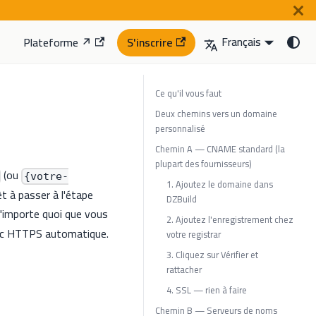
Français
Plateforme ↗
S'inscrire
Ce qu'il vous faut
Deux chemins vers un domaine
personnalisé
Chemin A — CNAME standard (la
plupart des fournisseurs)
(ou
{votre-
1. Ajoutez le domaine dans
t à passer à l'étape
DZBuild
n'importe quoi que vous
2. Ajoutez l'enregistrement chez
vec HTTPS automatique.
votre registrar
3. Cliquez sur Vérifier et
rattacher
4. SSL — rien à faire
Chemin B — Serveurs de noms