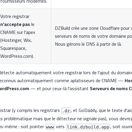
fournisseurs modernes.
Votre registrar
n'accepte pas
le
DZBuild crée une zone Cloudflare pour
CNAME sur l'apex
serveurs de noms de votre domaine pou
(Hostinger, Wix,
Nous gérons le DNS à partir de là.
Squarespace,
WordPress.com).
détecte automatiquement votre registrar lors de l'ajout du domain
 reconnus automatiquement comme aplatisseurs de CNAME —
Hos
ordPress.com
— et pour ceux-là l'assistant
Serveurs de noms C
istrar (y compris les registrars
, et GoDaddy, que le texte d'ai
.dz
problématique mais que le détecteur ne signale pas), vous devrez 
s-même : soit pointer
vers
, soit ouvri
www
link.dzbuild.app