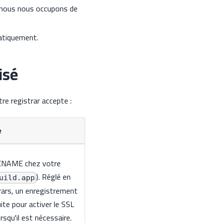
 nous nous occupons de
matiquement.
isé
tre registrar accepte :
e
CNAME chez votre
). Réglé en
uild.app
rars, un enregistrement
te pour activer le SSL
rsqu'il est nécessaire.