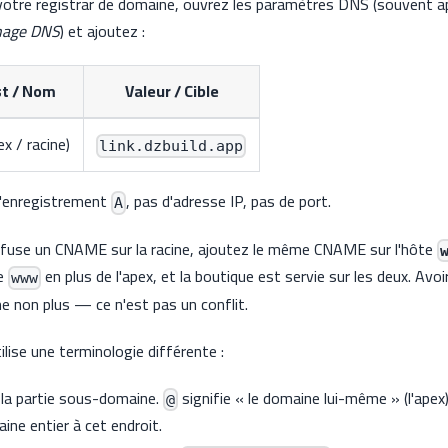
otre registrar de domaine, ouvrez les paramètres DNS (souvent 
age DNS
) et ajoutez :
t / Nom
Valeur / Cible
x / racine)
link.dzbuild.app
d'enregistrement
, pas d'adresse IP, pas de port.
A
refuse un CNAME sur la racine, ajoutez le même CNAME sur l'hôte
le
en plus de l'apex, et la boutique est servie sur les deux. Avoi
www
 non plus — ce n'est pas un conflit.
tilise une terminologie différente :
la partie sous-domaine.
signifie « le domaine lui-même » (l'apex
@
ine entier à cet endroit.