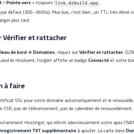
t
/
Pointe vers
= toujours
.
link.dzbuild.app
par défaut (300–3600s). Plus bas, c'est bien ; un TTL très élevé ra
nger plus tard.
r Vérifier et rattacher
leau de bord → Domaines
, cliquez sur
Vérifier et rattacher
. DZB
and ils résolvent, l'onglet affiche un badge
Connecté
et votre bo
n à faire
tificat SSL pour votre domaine automatiquement et le renouvelle. 
e CSR, pas de téléversement, pas de calendrier de renouvellement.
notamment Hostinger, qui réécrit silencieusement votre apex CNAM
nregistrement TXT supplémentaire
à ajouter. La carte dans
Do