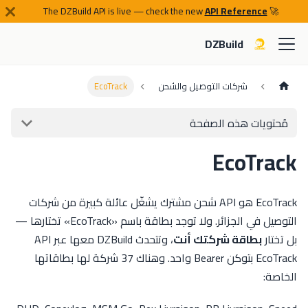
API Reference
🚀 The DZBuild API is live — check the new
DZBuild
شركات التوصيل والشحن
EcoTrack
مُحتويات هذه الصفحة
EcoTrack
EcoTrack هو API شحن مشترك يشغّل عائلة كبيرة من شركات
التوصيل في الجزائر. ولا توجد بطاقة باسم «EcoTrack» تختارها —
بل تختار
بطاقة شركتك أنت
، وتتحدث DZBuild معها عبر API
EcoTrack بتوكن Bearer واحد. وهناك 37 شركة لها بطاقاتها
الخاصة: