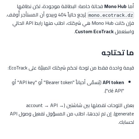
أما
Mono Hub
فحالة خاصة: البطاقة موجودة، لكن نطاقها
يُرجع حالياً 404 ويبدو أن المستأجر أُوقف.
mono.ecotrack.dz
فإن كانت Mono Hub هي شركتك، اطلب منها رابط API الحالي
واستعمل
Custom EcoTrack
.
ما تحتاجه
قيمة واحدة فقط من لوحة تحكم شركتك المبنيّة على EcoTrack:
API token
(يُسمّى أحياناً "Bearer token" أو "API key" أو
"clé API").
بعض اللوحات تفصلها بين شاشتين (account → API →
generate). إن لم تجدها، اطلب من المسؤول تفعيل وصول API
لحسابك.