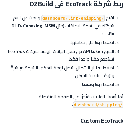
ربط شركة EcoTrack في DZBuild
افتح
وابحث عن اسم
/dashboard/link-shipping
شركتك في شبكة البطاقات (مثل
MSM
،
Conexlog
،
DHD
، …).
Go
اضغط
ربط
على بطاقتها.
الصق
API token
في حقل البيانات الوحيد. شركات EcoTrack
تستخدم حقلاً واحداً فقط.
اضغط
اختبار الاتصال
. تتصل لوحة التحكم بالشركة مباشرةً
وتؤكّد صلاحية التوكن.
اضغط
ربط وحفظ
.
أما أسعار الولايات فتُحرَّر في الصفحة المنفصلة
.
/dashboard/shipping
Custom EcoTrack