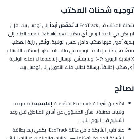
توجيه شحنات المكتب
شحنة المكتب في EcoTrack
لا تُخفَّض أبداً
إلى توصيل بيت. فإن
لم يكن في بلدية الزبون أي مكتب، تعيد DZBuild توجيه الطرد إلى
بلدية أخرى فيها مكتب داخل نفس الولاية، وتُبقي راية المكتب
مفعّلة، وتكتب إعادة التوجيه في ملاحظة الطرد («مكتب الاستلام:
X (بلدية الزبون: Y)»). ولا يفشل الإرسال إلا عندما لا تملك الولاية
أي مكتب إطلاقاً، برسالة تطلب منك التحويل إلى توصيل بيت.
نصائح
لكثير من شركات EcoTrack تخصّصات
إقليمية
(مجموعة
ولايات معيّنة). اسأل المسؤول عن أسرع المناطق قبل وعد
التسليم في اليوم التالي.
عند تغيير الشركة داخل عائلة EcoTrack، يكفي ربط بطاقة
الشركة الجديدة بتوكنها — الطلبات والعناوين وبيانات الزبائن