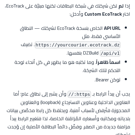
إذا
لم
تكن شركتك في شبكة البطاقات لكنها مبنيّة على EcoTrack،
اختر
Custom EcoTrack
وأدخل:
API URL
الخاص بنسخة EcoTrack لشركتك — النطاق
الأساسي فقط، مثل
. تضيف
https://yourcourier.ecotrack.dz
DZBuild
بنفسها.
/api/v1
اسماً ظاهراً
. وما تكتبه هو ما يظهر في كل أنحاء لوحة
التحكم لتلك الشركة.
توكن Bearer.
يجب أن يبدأ الرابط بـ
وأن يشير إلى نطاق عام؛ أما
https://
العناوين الداخلية وعناوين الاسترجاع (loopback) والعناوين
المحجوزة فتُرفض لأسباب أمنية. ويحتفظ كل رابط مخصّص ببيانات
بلدياته ومكاتبه وأسعاره المُزامَنة الخاصة، لذا فتغيير الرابط يبدأ
مزامنة جديدة من الصفر. وفضّل دائماً البطاقة الأصلية إن وُجدت
لشركتك.