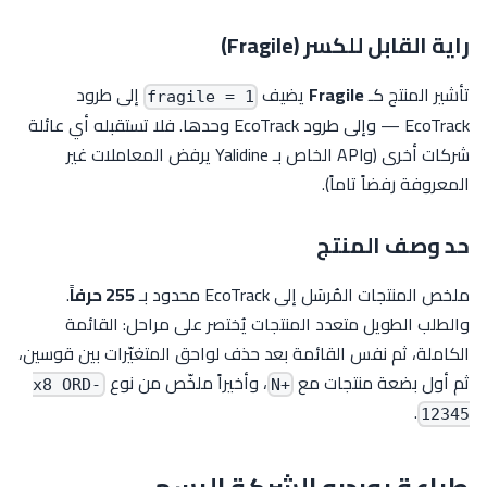
راية القابل للكسر (Fragile)
تأشير المنتج كـ
Fragile
يضيف
إلى طرود
fragile = 1
EcoTrack — وإلى طرود EcoTrack وحدها. فلا تستقبله أي عائلة
شركات أخرى (وAPI الخاص بـ Yalidine يرفض المعاملات غير
المعروفة رفضاً تاماً).
حد وصف المنتج
ملخص المنتجات المُرسَل إلى EcoTrack محدود بـ
255 حرفاً
.
والطلب الطويل متعدد المنتجات يُختصر على مراحل: القائمة
الكاملة، ثم نفس القائمة بعد حذف لواحق المتغيّرات بين قوسين،
ثم أول بضعة منتجات مع
، وأخيراً ملخّص من نوع
x8 ORD-
+N
.
12345