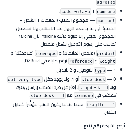
.
adresse
.
+
code_wilaya
commune
—
مجموع الطلب
(المنتجات + الشحن −
montant
الخصم)، أي ما يدفعه الزبون عند الاستلام. ولا تستعمل
المجموع الفرعي إلا طرود عائلة Yalidine، لأن Yalidine
تحاسب على رسوم التوصيل بشكل منفصل.
(ملخص المنتجات) و
(ملاحظتك) و
remarque
produit
و
(رقم طلبك في DZBuild).
reference
weight
— 1 للتوصيل، و 2 للتبديل.
type
— 0 أو 1. ولا يوجد حقل
delivery_type
stop_desk
ولا
: يُعبَّر عن طرد المكتب بإرسال
بلدية
stopdesk_id
المكتب
في
مع
.
stop_desk = 1
commune
، فقط عندما يكون المنتج مؤشَّراً كقابل
fragile = 1
للكسر.
تُرجع الشركة
رقم تتبّع
.