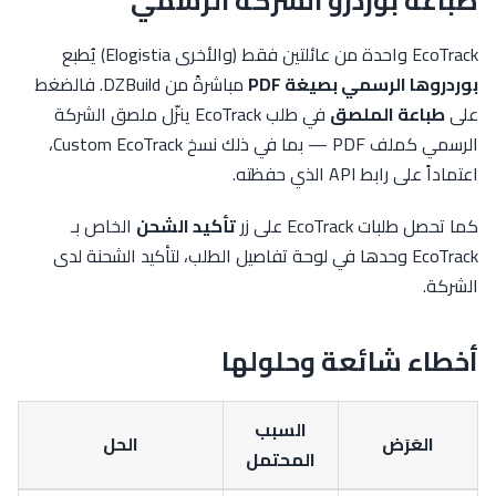
طباعة بوردرو الشركة الرسمي
EcoTrack واحدة من عائلتين فقط (والأخرى Elogistia) يُطبع
بوردروها الرسمي بصيغة PDF
مباشرةً من DZBuild. فالضغط
على
طباعة الملصق
في طلب EcoTrack ينزّل ملصق الشركة
الرسمي كملف PDF — بما في ذلك نسخ Custom EcoTrack،
اعتماداً على رابط API الذي حفظته.
كما تحصل طلبات EcoTrack على زر
تأكيد الشحن
الخاص بـ
EcoTrack وحدها في لوحة تفاصيل الطلب، لتأكيد الشحنة لدى
الشركة.
أخطاء شائعة وحلولها
السبب
العَرَض
الحل
المحتمل