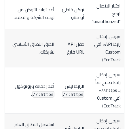
اختبار الاتصال
توكن خاطئ
أعد توليد التوكن من
يُرجع
أو منتهٍ
لوحة الشركة والصقه.
"unauthorized"
«يرجى إدخال
رابط API» (في
حقل API
الصق النطاق الأساسي
Custom
URL فارغ
لشركتك.
EcoTrack)
«يرجى إدخال
رابط صحيح يبدأ
الرابط ليس
أعد إدخاله ببروتوكول
بـ https://»
.
https://
https://
(في Custom
EcoTrack)
«يرجى إدخال
استعمل النطاق العام
رابط عام صحيح
الرابط يشير