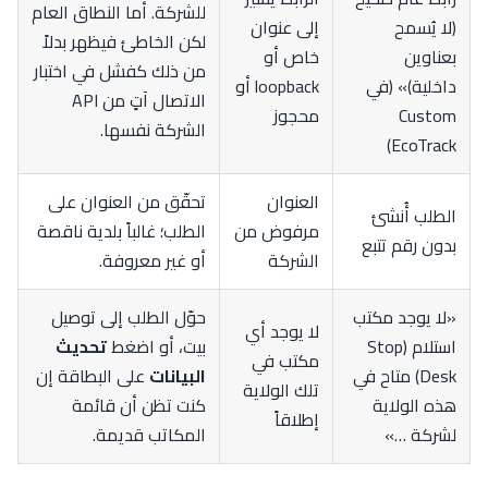
للشركة. أما النطاق العام
(لا يُسمح
إلى عنوان
لكن الخاطئ فيظهر بدلاً
بعناوين
خاص أو
من ذلك كفشل في اختبار
داخلية)» (في
loopback أو
الاتصال آتٍ من API
Custom
محجوز
الشركة نفسها.
EcoTrack)
العنوان
تحقّق من العنوان على
الطلب أُنشئ
مرفوض من
الطلب؛ غالباً بلدية ناقصة
بدون رقم تتبع
الشركة
أو غير معروفة.
«لا يوجد مكتب
حوّل الطلب إلى توصيل
لا يوجد أي
استلام (Stop
بيت، أو اضغط
تحديث
مكتب في
Desk) متاح في
البيانات
على البطاقة إن
تلك الولاية
هذه الولاية
كنت تظن أن قائمة
إطلاقاً
لشركة …»
المكاتب قديمة.