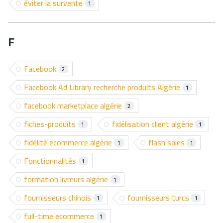
éviter la survente
1
F
Facebook
2
Facebook Ad Library recherche produits Algérie
1
facebook marketplace algérie
2
fiches-produits
fidélisation client algérie
1
1
fidélité ecommerce algérie
flash sales
1
1
Fonctionnalités
1
formation livreurs algérie
1
fournisseurs chinois
fournisseurs turcs
1
1
full-time ecommerce
1