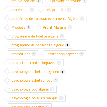
preuve-sociale
prevention-fraude
1
1
prix en dzd
prix produits
1
1
problèmes de livraison ecommerce Algérie
1
Produits
Profit Margins
3
1
programme de fidélité algérie
1
programme de parrainage algérie
1
promotions
protection captcha
1
1
protection-contre-impayes
1
psychologie acheteur algérien
1
psychologie acheteur cod
1
psychologie cod algérie
1
psychologie couleurs marque
1
psychologie des prix
1