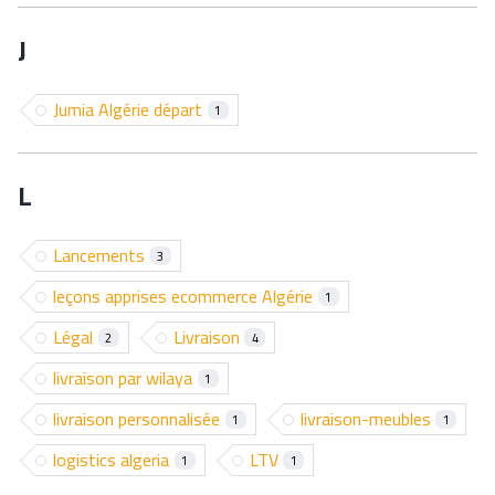
J
Jumia Algérie départ
1
L
Lancements
3
leçons apprises ecommerce Algérie
1
Légal
Livraison
2
4
livraison par wilaya
1
livraison personnalisée
livraison-meubles
1
1
logistics algeria
LTV
1
1