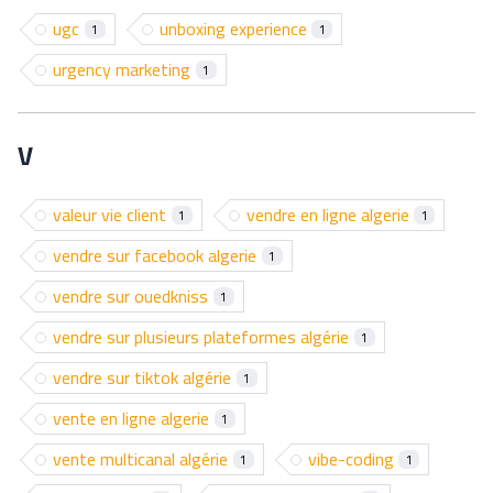
ugc
unboxing experience
1
1
urgency marketing
1
V
valeur vie client
vendre en ligne algerie
1
1
vendre sur facebook algerie
1
vendre sur ouedkniss
1
vendre sur plusieurs plateformes algérie
1
vendre sur tiktok algérie
1
vente en ligne algerie
1
vente multicanal algérie
vibe-coding
1
1