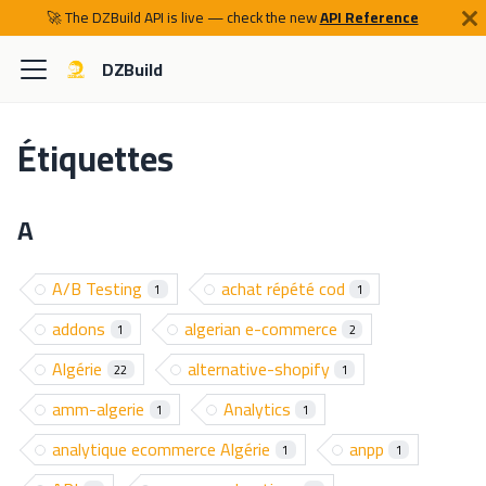
🚀 The DZBuild API is live — check the new
API Reference
DZBuild
Étiquettes
A
A/B Testing
achat répété cod
1
1
addons
algerian e-commerce
1
2
Algérie
alternative-shopify
22
1
amm-algerie
Analytics
1
1
analytique ecommerce Algérie
anpp
1
1