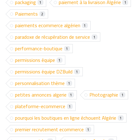
packaging
paiement à la livraison Algérie
1
1
Paiements
2
paiements ecommerce algérien
1
paradoxe de récupération de service
1
performance-boutique
1
permissions équipe
1
permissions équipe DZBuild
1
personnalisation thème
1
petites annonces algerie
Photographie
1
1
plateforme-ecommerce
1
pourquoi les boutiques en ligne échouent Algérie
1
premier recrutement ecommerce
1