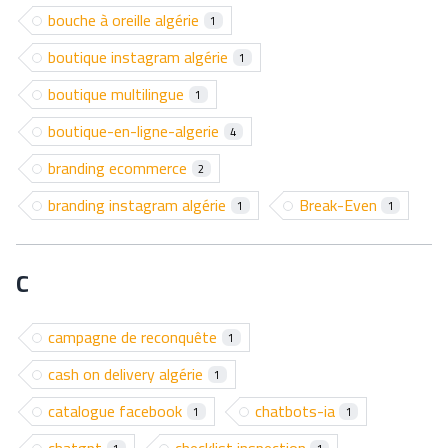
bouche à oreille algérie
1
boutique instagram algérie
1
boutique multilingue
1
boutique-en-ligne-algerie
4
branding ecommerce
2
branding instagram algérie
Break-Even
1
1
C
campagne de reconquête
1
cash on delivery algérie
1
catalogue facebook
chatbots-ia
1
1