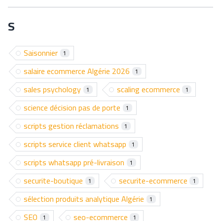
S
Saisonnier
1
salaire ecommerce Algérie 2026
1
sales psychology
scaling ecommerce
1
1
science décision pas de porte
1
scripts gestion réclamations
1
scripts service client whatsapp
1
scripts whatsapp pré-livraison
1
securite-boutique
securite-ecommerce
1
1
sélection produits analytique Algérie
1
SEO
seo-ecommerce
1
1