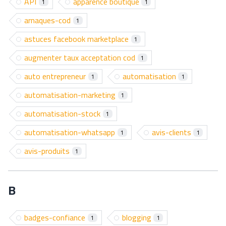
API
apparence boutique
1
1
arnaques-cod
1
astuces facebook marketplace
1
augmenter taux acceptation cod
1
auto entrepreneur
automatisation
1
1
automatisation-marketing
1
automatisation-stock
1
automatisation-whatsapp
avis-clients
1
1
avis-produits
1
B
badges-confiance
blogging
1
1