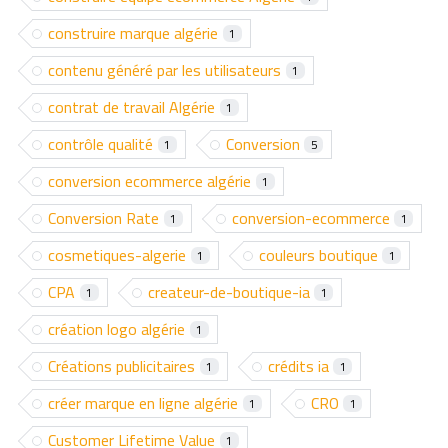
construire marque algérie
1
contenu généré par les utilisateurs
1
contrat de travail Algérie
1
contrôle qualité
Conversion
1
5
conversion ecommerce algérie
1
Conversion Rate
conversion-ecommerce
1
1
cosmetiques-algerie
couleurs boutique
1
1
CPA
createur-de-boutique-ia
1
1
création logo algérie
1
Créations publicitaires
crédits ia
1
1
créer marque en ligne algérie
CRO
1
1
Customer Lifetime Value
1