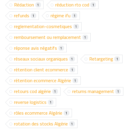
Rédaction
réduction rto cod
1
1
refunds
régime ifu
1
1
reglementation-cosmetiques
1
remboursement ou remplacement
1
réponse avis négatifs
1
réseaux sociaux organiques
Retargeting
1
1
rétention client ecommerce
1
rétention ecommerce Algérie
1
retours cod algérie
returns management
1
1
reverse logistics
1
rôles ecommerce Algérie
1
rotation des stocks Algérie
1