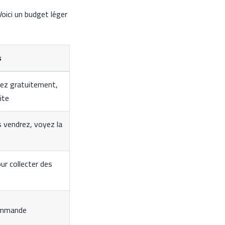
oici un budget léger
s
rez gratuitement,
ite
vendrez, voyez la
ur collecter des
ommande