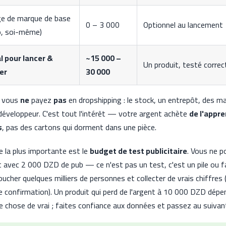
e de marque de base
0 – 3 000
Optionnel au lancement
o, soi-même)
l pour lancer &
~15 000 –
Un produit, testé corre
er
30 000
e vous
ne
payez
pas
en dropshipping : le stock, un entrepôt, des m
développeur. C'est tout l'intérêt — votre argent achète
de l'appr
s
, pas des cartons qui dorment dans une pièce.
ne la plus importante est le
budget de test publicitaire
. Vous ne p
t avec 2 000 DZD de pub — ce n'est pas un test, c'est un pile ou 
oucher quelques milliers de personnes et collecter de vrais chiffre
e confirmation). Un produit qui perd de l'argent à 10 000 DZD dépe
e chose de vrai ; faites confiance aux données et passez au suivan