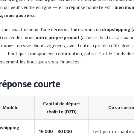
en qui veut vendre en ligne — et la réponse honnête est :
bien moi
, mais pas zéro.
tant exact dépend d'une décision : faites-vous du
dropshipping
(
) ou vendez-vous
votre propre produit
(acheter du stock à l'avance
ux voies, en vrais dinars algériens, avec toute la pile de coûts don
t — boutique, transporteur, confirmation, publicité, et le fonds de
ieusement les boutiques sous-financées.
réponse courte
Capital de départ
Modèle
Où va surto
réaliste (DZD)
pshipping
15 000 – 30 000
Test pub + échantill