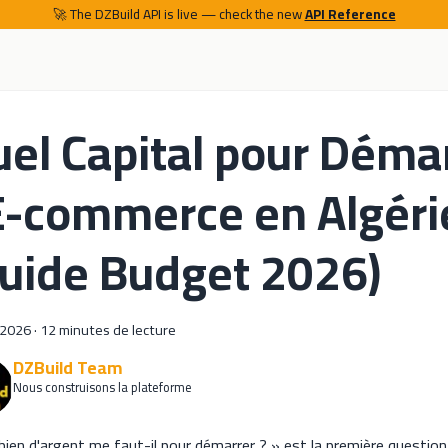
🚀 The DZBuild API is live — check the new
API Reference
el Capital pour Déma
E-commerce en Algéri
uide Budget 2026)
 2026
·
12 minutes de lecture
DZBuild Team
Nous construisons la plateforme
ien d'argent me faut-il pour démarrer ? » est la première questio