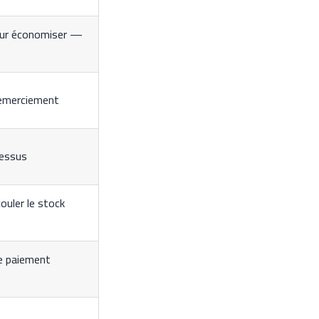
our économiser —
remerciement
dessus
uler le stock
de paiement