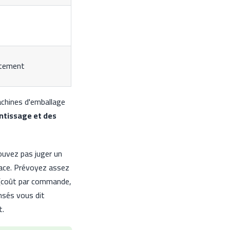
ctement
achines d'emballage
entissage et des
ouvez pas juger un
face. Prévoyez assez
s (coût par commande,
nsés vous dit
t.