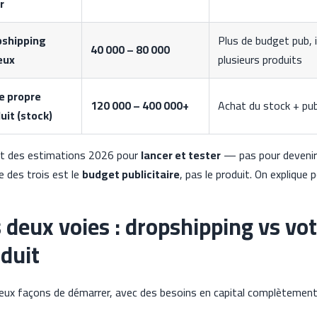
r
pshipping
Plus de budget pub,
40 000 – 80 000
eux
plusieurs produits
e propre
120 000 – 400 000+
Achat du stock + pub
uit (stock)
t des estimations 2026 pour
lancer et tester
— pas pour devenir 
le des trois est le
budget publicitaire
, pas le produit. On explique
 deux voies : dropshipping vs vo
duit
 deux façons de démarrer, avec des besoins en capital complètement