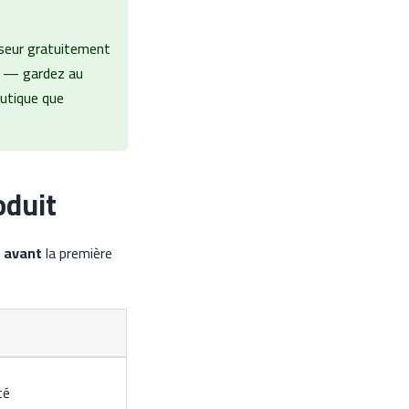
sseur gratuitement
 » — gardez au
outique que
oduit
t
avant
la première
té