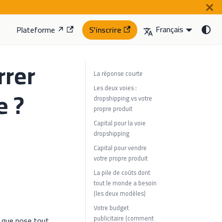
Français
Plateforme ↗
S'inscrire
rrer
La réponse courte
Les deux voies :
e ?
dropshipping vs votre
propre produit
Capital pour la voie
dropshipping
Capital pour vendre
votre propre produit
La pile de coûts dont
tout le monde a besoin
(les deux modèles)
Votre budget
publicitaire (comment
n que pose tout