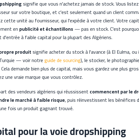
pshipping
signifie que vous n'achetez jamais de stock. Vous listez
sseur sur votre boutique, et c'est seulement quand un client com
z cette unité au fournisseur, qui l'expédie à votre client. Votre capi
rement en
publicité et échantillons
— pas en stock. C'est pourquoi
t d'entrée à faible capital pour la plupart des Algériens.
propre produit
signifie acheter du stock à l'avance (à El Eulma, ou
Turquie — voir notre
guide de sourcing
), le stocker, le photographi
Cela demande bien plus de capital, mais vous gardez une plus gro
ez une vraie marque que vous contrôlez.
part des vendeurs algériens qui réussissent
commencent par le dr
dre le marché à faible risque
, puis réinvestissent les bénéfices 
une fois un produit gagnant trouvé.
ital pour la voie dropshipping