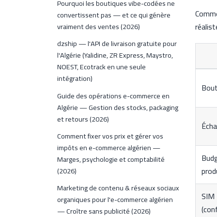
Pourquoi les boutiques vibe-codées ne
Comme 
convertissent pas — et ce qui génère
réalist
vraiment des ventes (2026)
dzship — l'API de livraison gratuite pour
l'Algérie (Yalidine, ZR Express, Maystro,
NOEST, Ecotrack en une seule
intégration)
Bout
Guide des opérations e-commerce en
Algérie — Gestion des stocks, packaging
et retours (2026)
Écha
Comment fixer vos prix et gérer vos
impôts en e-commerce algérien —
Budg
Marges, psychologie et comptabilité
prod
(2026)
Marketing de contenu & réseaux sociaux
SIM 
organiques pour l'e-commerce algérien
(con
— Croître sans publicité (2026)