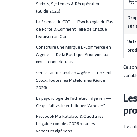
lége
Scripts, Systèmes & Récupération
(Guide 2026)
Dro
La Science du COD — Psychologie du Pas
séri
de Porte & Comment Faire de Chaque
Livraison un Oui
Votr
Construire une Marque E-Commerce en
prod
Algérie — De la Boutique Anonyme au
Nom Connu de Tous
Ce son
Vente Multi-Canal en Algérie — Un Seul
variab
Stock, Toutes les Plateformes (Guide
2026)
Les
La psychologie de l'acheteur algérien —
pro
Ce qui fait vraiment cliquer "Acheter"
Facebook Marketplace & Ouedkniss —
Le guide complet 2026 pour les
Il y a
vendeurs algériens