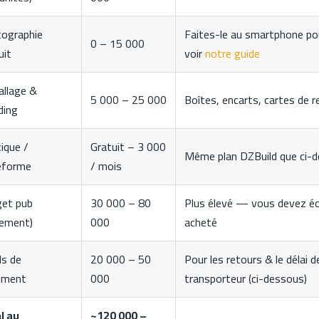
ographie
Faites-le au smartphone p
0 – 15 000
uit
voir
notre guide
llage &
5 000 – 25 000
Boîtes, encarts, cartes de 
ding
ique /
Gratuit – 3 000
Même plan DZBuild que ci-
eforme
/ mois
et pub
30 000 – 80
Plus élevé — vous devez éco
cement)
000
acheté
s de
20 000 – 50
Pour les retours & le délai 
ement
000
transporteur (ci-dessous)
l au
~120 000 –