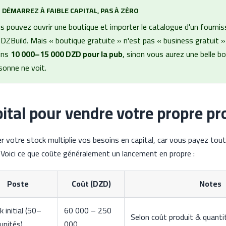
DÉMARREZ À FAIBLE CAPITAL, PAS À ZÉRO
s pouvez ouvrir une boutique et importer le catalogue d'un fourni
 DZBuild. Mais « boutique gratuite » n'est pas « business gratuit
ins
10 000–15 000 DZD pour la pub
, sinon vous aurez une belle b
sonne ne voit.
ital pour vendre votre propre pr
r votre stock multiplie vos besoins en capital, car vous payez tou
 Voici ce que coûte généralement un lancement en propre :
Poste
Coût (DZD)
Notes
 initial (50–
60 000 – 250
Selon coût produit & quanti
unités)
000