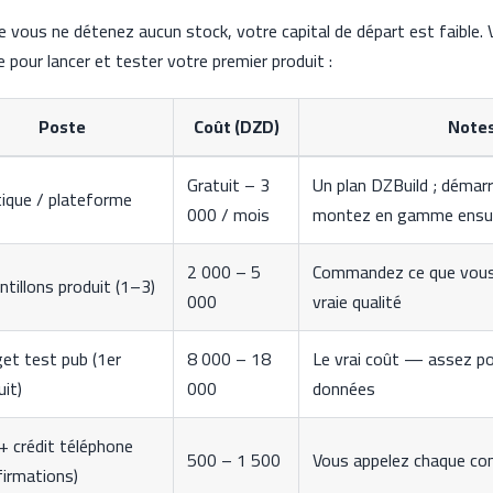
vous ne détenez aucun stock, votre capital de départ est faible. V
e pour lancer et tester votre premier produit :
Poste
Coût (DZD)
Note
Gratuit – 3
Un plan DZBuild ; démar
ique / plateforme
000 / mois
montez en gamme ensu
2 000 – 5
Commandez ce que vous 
ntillons produit (1–3)
000
vraie qualité
et test pub (1er
8 000 – 18
Le vrai coût — assez po
uit)
000
données
+ crédit téléphone
500 – 1 500
Vous appelez chaque c
firmations)