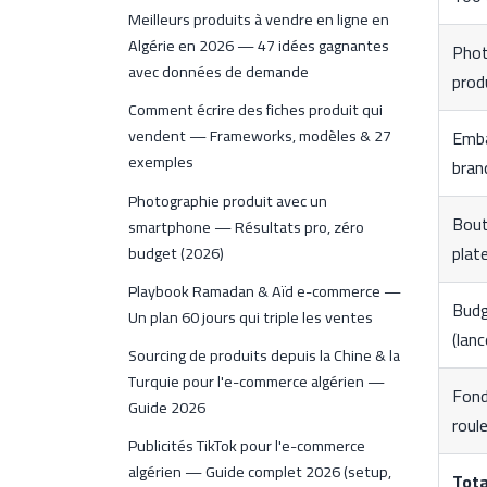
Meilleurs produits à vendre en ligne en
Algérie en 2026 — 47 idées gagnantes
Phot
avec données de demande
prod
Comment écrire des fiches produit qui
vendent — Frameworks, modèles & 27
Emba
exemples
bran
Photographie produit avec un
Bout
smartphone — Résultats pro, zéro
plat
budget (2026)
Playbook Ramadan & Aïd e-commerce —
Budg
Un plan 60 jours qui triple les ventes
(lan
Sourcing de produits depuis la Chine & la
Turquie pour l'e-commerce algérien —
Fond
Guide 2026
roul
Publicités TikTok pour l'e-commerce
algérien — Guide complet 2026 (setup,
Tota