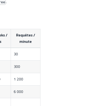
.
ree
ks /
Requêtes /
s
minute
30
300
0
1 200
6 000