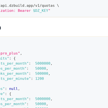
/api.dzbuild.app/v1/quotas 
\
ization: Bearer 
$DZ_KEY
"
0
"pro_plus"
,
mits"
:
{
sts_per_month"
:
5000000
,
ps_per_month"
:
50000
,
oks_per_month"
:
500000
,
sts_per_minute"
:
1200
es"
:
null
,
ve"
:
{
sts_per_month"
:
5000000
,
ps_per_month"
:
50000
,