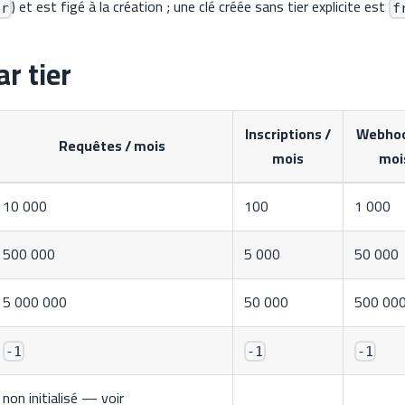
) et est figé à la création ; une clé créée sans tier explicite est
er
f
r tier
Inscriptions /
Webhoo
Requêtes / mois
mois
moi
10 000
100
1 000
500 000
5 000
50 000
5 000 000
50 000
500 00
-1
-1
-1
non initialisé — voir