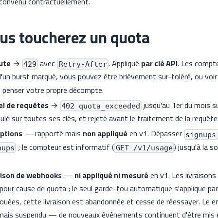
 convenu contractuellement.
us toucherez un quota
ute
→
avec
. Appliqué
par clé API
. Les compt
429
Retry-After
s d'un burst marqué, vous pouvez être brièvement sur-toléré, ou voi
se penser votre propre décompte.
l de requêtes
→
jusqu'au 1er du mois s
402 quota_exceeded
ulé sur toutes ses clés, et rejeté avant le traitement de la requête
iptions
— rapporté mais
non appliqué
en v1. Dépasser
signups
; le compteur est informatif (
) jusqu'à la s
nups
GET /v1/usage
aison de webhooks
—
ni appliqué ni mesuré
en v1. Les livraison
pour cause de quota ; le seul garde-fou automatique s'applique pa
ouées, cette livraison est abandonnée et cesse de réessayer. Le e
ais suspendu — de nouveaux événements continuent d'être mis en 