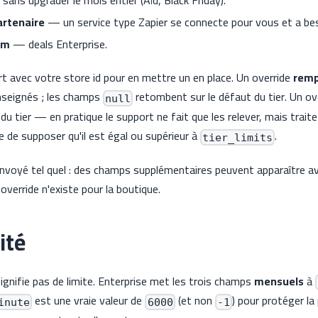
sans upgrader le mois entier (Aïd, Black Friday).
artenaire
— un service type Zapier se connecte pour vous et a bes
om
— deals Enterprise.
t avec votre store id pour en mettre un en place. Un override
remp
nseignés ; les champs
retombent sur le défaut du tier. Un ov
null
du tier — en pratique le support ne fait que les relever, mais trait
e de supposer qu'il est égal ou supérieur à
.
tier_limits
nvoyé tel quel : des champs supplémentaires peuvent apparaître av
verride n'existe pour la boutique.
ité
ignifie pas de limite. Enterprise met les trois champs
mensuels
à
est une vraie valeur de
(et non
) pour protéger la
inute
6000
-1