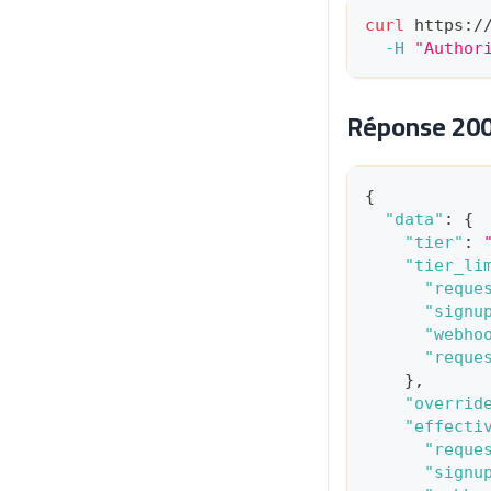
curl
 https:/
-H
"Author
Réponse 20
{
"data"
:
{
"tier"
:
"tier_li
"reque
"signu
"webho
"reque
}
,
"overrid
"effecti
"reque
"signu