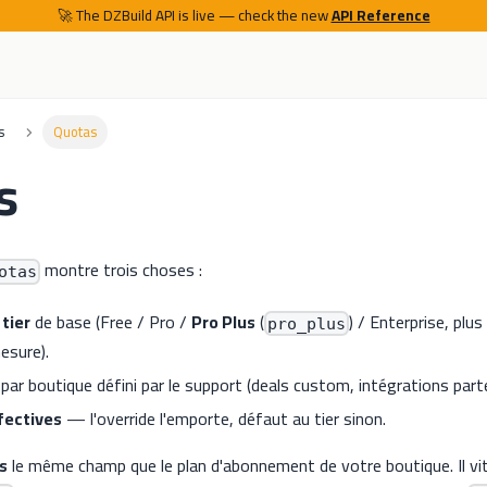
🚀 The DZBuild API is live — check the new
API Reference
s
Quotas
s
montre trois choses :
otas
 tier
de base (Free / Pro /
Pro Plus
(
) / Enterprise, plus
pro_plus
esure).
par boutique défini par le support (deals custom, intégrations parte
fectives
— l'override l'emporte, défaut au tier sinon.
s
le même champ que le plan d'abonnement de votre boutique. Il vit