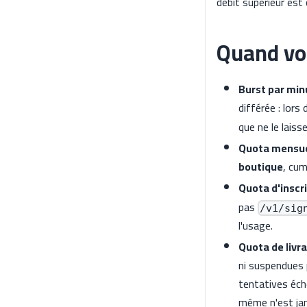
débit supérieur est
Quand vo
Burst par min
différée : lor
que ne le lais
Quota mensue
boutique
, cum
Quota d'inscr
pas
/v1/sig
l'usage.
Quota de livr
ni suspendues 
tentatives éch
même n'est jam