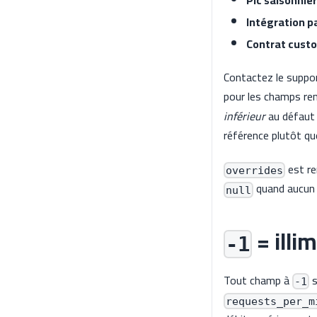
Pic saisonnier
Intégration p
Contrat cust
Contactez le suppor
pour les champs re
inférieur
au défaut 
référence plutôt qu
est re
overrides
quand aucun o
null
= illim
-1
Tout champ à
s
-1
requests_per_m