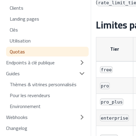
(
rate_limit_ti
Clients
Landing pages
Limites pa
Clés
Utilisation
Tier
Quotas
Endpoints à clé publique
free
Guides
Thèmes & vitrines personnalisés
pro
Pour les revendeurs
pro_plus
Environnement
Webhooks
enterprise
Changelog