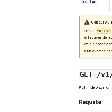
custom
UNE CLÉ AU 
Le tier
custom
effectives de n
et le plafond pa
à un override pa
GET /v1
Auth :
clé platefor
Requête