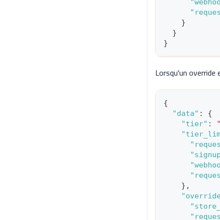
"webho
"reque
}
}
}
Lorsqu'un override e
{
"data"
:
{
"tier"
:
"tier_li
"reque
"signu
"webho
"reque
}
,
"overrid
"store
"reque