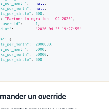
ps_per_month"
:
null
,
oks_per_month"
:
null
,
sts_per_minute"
:
600
,
"
:
"Partner integration — Q2 2026"
,
y_user_id"
:
1
,
ed_at"
:
"2026-04-30 19:27:55"
ve"
:
{
sts_per_month"
:
2000000
,
ps_per_month"
:
5000
,
oks_per_month"
:
50000
,
sts_per_minute"
:
600
mander un override