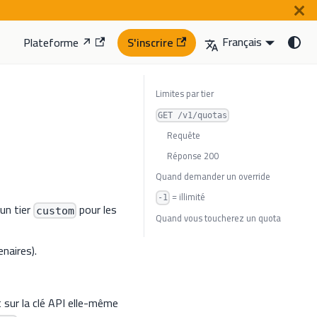
Français
Plateforme ↗
S'inscrire
Limites par tier
GET /v1/quotas
Requête
Réponse 200
Quand demander un override
= illimité
-1
 un tier
pour les
custom
Quand vous toucherez un quota
naires).
 sur la clé API elle-même