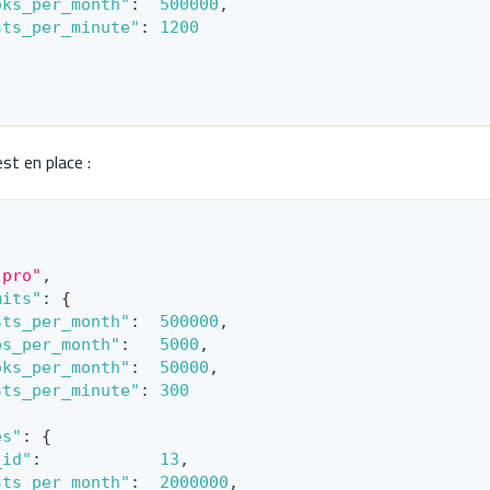
oks_per_month"
:
500000
,
sts_per_minute"
:
1200
st en place :
"pro"
,
mits"
:
{
sts_per_month"
:
500000
,
ps_per_month"
:
5000
,
oks_per_month"
:
50000
,
sts_per_minute"
:
300
es"
:
{
_id"
:
13
,
sts_per_month"
:
2000000
,