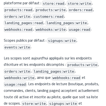
plateforme par défaut :
,
,
store:read
store:write
,
,
,
products:read
products:write
orders:read
,
,
orders:write
customers:read
,
,
landing_pages:read
landing_pages:write
,
,
.
webhooks:read
webhooks:write
usage:read
Scopes publics par défaut :
,
signups:write
.
events:write
Les scopes sont aujourd'hui appliqués sur les endpoints
d'écriture et les endpoints décomptés :
,
products:write
,
,
orders:write
landing_pages:write
, ainsi que
et
webhooks:write
webhooks:read
. Les endpoints de lecture (boutique, produits,
usage:read
commandes, clients, landing pages) acceptent actuellement
toute clé active et inscrite au pilote, quelle que soit sa liste
de scopes.
,
et
store:write
signups:write