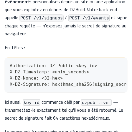
événements
personnalisés depuis un site ou une application
que vous exploitez en dehors de DZBuild. Votre back-end
appelle
/
et signe
POST /v1/signups
POST /v1/events
chaque requête — n'exposez jamais le secret de signature au
navigateur.
En-têtes :
Authorization: DZ-Public <key_id>
X-DZ-Timestamp: <unix_seconds>
X-DZ-Nonce: <32-hex>
X-DZ-Signature: hex(hmac_sha256(signing_secret
Ici aussi,
commence déjà par
—
key_id
dzpub_live_
transmettez-le exactement tel qu'il vous a été retourné. Le
secret de signature fait 64 caractères hexadécimaux.
Le nonce est à usage unique par clé pendant une heure et