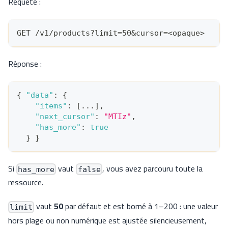
Requête :
GET /v1/products?limit=50&cursor=<opaque>
Réponse :
{
"data"
:
{
"items"
:
[
...
]
,
"next_cursor"
:
"MTIz"
,
"has_more"
:
true
}
}
Si
vaut
, vous avez parcouru toute la
has_more
false
ressource.
vaut
50
par défaut et est borné à 1–200 : une valeur
limit
hors plage ou non numérique est ajustée silencieusement,