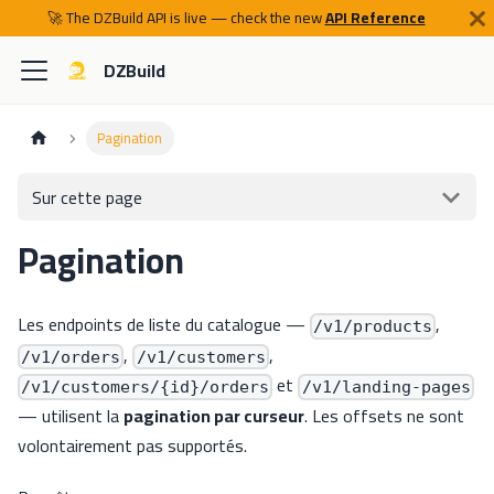
🚀 The DZBuild API is live — check the new
API Reference
DZBuild
Pagination
Sur cette page
Pagination
Les endpoints de liste du catalogue —
,
/v1/products
,
,
/v1/orders
/v1/customers
et
/v1/customers/{id}/orders
/v1/landing-pages
— utilisent la
pagination par curseur
. Les offsets ne sont
volontairement pas supportés.