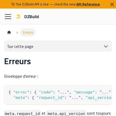
🚀 The DZBuild API is live — check the new
API Reference
DZBuild
Erreurs
Sur cette page
Erreurs
Enveloppe d'erreur :
{
"error"
:
{
"code"
:
"..."
,
"message"
:
"..."
,
"meta"
:
{
"request_id"
:
"..."
,
"api_version"
et
sont toujours
meta.request_id
meta.api_version