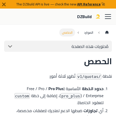
API Reference
🚀 The DZBuild API is live — check the new
DZBuild
الموارد
الحصص
مُحتويات هذه الصفحة
الحصص
نقطة
تُظهر ثلاثة أمور:
/v1/quotas
حدود الخطة
الأساسية (Free / Pro /
Pro Plus
) / Enterprise، إضافة إلى خطة
(
custom
pro_plus
للعقود الخاصة).
أي
تجاوزات
ضبطها الدعم لمتجرك (صفقات مخصصة،