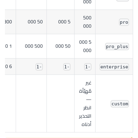
000
500
300
50 000
5 000
pro
000
5 000
1 200
500 000
50 000
pro_plus
000
6 000
-1
-1
-1
enterprise
غير
مُهيّأة
—
custom
انظر
التحذير
أدناه