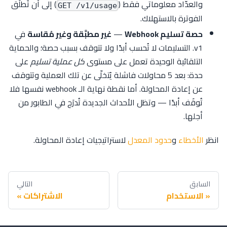
والعدّاد معلوماتي فقط (
) إلى أن تُطلَق
GET /v1/usage
الفوترة بالاستهلاك.
حصة تسليم Webhook
—
غير مطبَّقة وغير مُقاسة
في
v1. التسليمات لا تُحسب أبدًا ولا تتوقف بسبب حصة؛ والحماية
التلقائية الوحيدة تعمل على مستوى
كل عملية تسليم
على
حدة: بعد 5 محاولات فاشلة يُتخلّى عن تلك العملية وتتوقف
عن إعادة المحاولة. أما نقطة نهاية الـ webhook نفسها فلا
تُوقَف أبدًا — وتظل الأحداث الجديدة تُدرَج في الطابور من
أجلها.
انظر
الأخطاء
و
حدود المعدل
لاستراتيجيات إعادة المحاولة.
السابق
التالي
الاستخدام
الاشتراكات