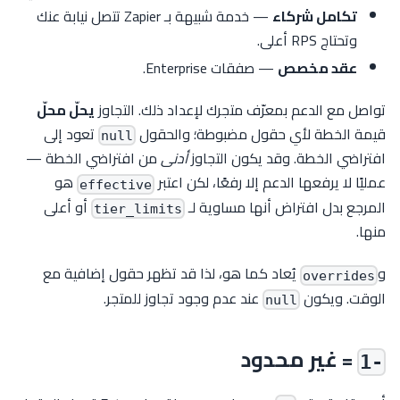
تكامل شركاء
— خدمة شبيهة بـ Zapier تتصل نيابة عنك
وتحتاج RPS أعلى.
عقد مخصص
— صفقات Enterprise.
تواصل مع الدعم بمعرّف متجرك لإعداد ذلك. التجاوز
يحلّ محلّ
قيمة الخطة لأي حقول مضبوطة؛ والحقول
تعود إلى
null
افتراضي الخطة. وقد يكون التجاوز
أدنى
من افتراضي الخطة —
عمليًا لا يرفعها الدعم إلا رفعًا، لكن اعتبر
هو
effective
المرجع بدل افتراض أنها مساوية لـ
أو أعلى
tier_limits
منها.
و
يُعاد كما هو، لذا قد تظهر حقول إضافية مع
overrides
الوقت. ويكون
عند عدم وجود تجاوز للمتجر.
null
= غير محدود
-1