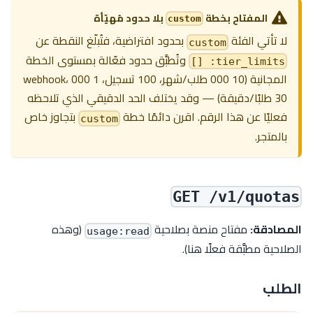
المفتاح بخطة
بلا حدود مُهيّأة
custom
لا تأتي الفئة
بحدود افتراضية، فتُبلّغ النقطة عن
custom
وتُطبَّق حدود فعّالة بمستوى الخطة
tier_limits: []
المجانية (10 000 طلب/شهر، 100 تسجيل، 1 000 webhook،
30 طلبًا/دقيقة) — وقد يختلف الحد الدقيقي الذي تلاحظه
فعليًا عن هذا الرقم. اقرن دائمًا خطة
بتجاوز خاص
custom
بالمتجر.
GET /v1/quotas
المصادقة:
مفتاح منصة بصلاحية
(وهذه
usage:read
الصلاحية مطبَّقة فعلًا هنا).
الطلب