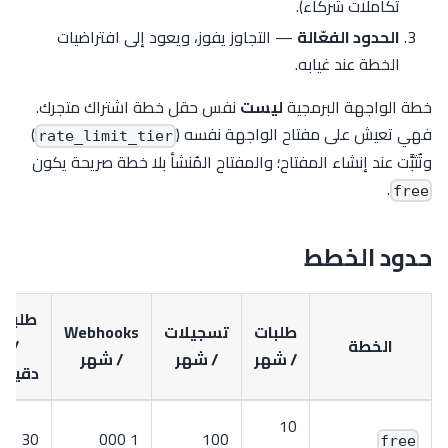
تكاملات شركاء).
الحدود الفعّالة
— التجاوز يفوز، ويعود إلى افتراضيات
الخطة عند غيابه.
خطة الواجهة البرمجية
ليست
نفس حقل خطة اشتراك متجرك.
فهي تعيش على مفتاح الواجهة نفسه (
)
rate_limit_tier
وتُثبَّت عند إنشاء المفتاح؛ والمفتاح المُنشأ بلا خطة صريحة يكون
.
free
حدود الخطط
طلبات
طلبات
تسجيلات
Webhooks
الخطة
/
/ شهر
/ شهر
/ شهر
دقيقة
10
30
1 000
100
free