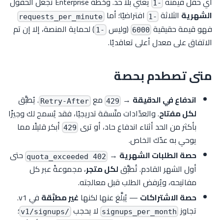
أي حقل قيمته
يعني بلا حد. وخطة Enterprise تجعل الحقول
-1
الشهرية
الثلاثة
افتراضيًا؛ أما
requests_per_minute
-1
فهو قيمة حقيقية
(وليس
) لحماية المنصة، إلا إن تم
-1
6000
الاتفاق على معدل أعلى تعاقديًا.
متى تصطدم بحصة
اندفاع في الدقيقة
→
مع
. يُطبَّق
Retry-After
429
لكل مفتاح
. والعدّادات متّسقة تدريجيًا، فقد يُسمح لك وجيزًا
بأكثر من الحد أثناء اندفاع حاد، أو ترى
أبكر قليلًا مما
429
يوحي به عدّك الخاص.
حصة الطلبات الشهرية
→
حتى
402 quota_exceeded
أول الشهر القادم. تُطبَّق
لكل متجر
، مجموعةً عبر كل
مفاتيحه، ويُرفض الطلب قبل معالجته.
حصة الاشتراكات
— يُبلَّغ عنها لكنها
غير مطبَّقة
في v1.
تجاوز
لا يحجب
؛
/v1/signups
signups_per_month