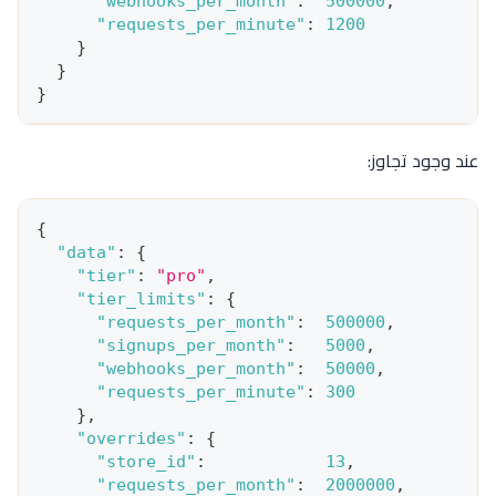
"webhooks_per_month"
:
500000
,
"requests_per_minute"
:
1200
}
}
}
عند وجود تجاوز:
{
"data"
:
{
"tier"
:
"pro"
,
"tier_limits"
:
{
"requests_per_month"
:
500000
,
"signups_per_month"
:
5000
,
"webhooks_per_month"
:
50000
,
"requests_per_minute"
:
300
}
,
"overrides"
:
{
"store_id"
:
13
,
"requests_per_month"
:
2000000
,