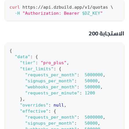
curl
 https://api.dzbuild.app/v1/quotas 
\
-H
"Authorization: Bearer 
$DZ_KEY
"
الاستجابة 200
{
"data"
:
{
"tier"
:
"pro_plus"
,
"tier_limits"
:
{
"requests_per_month"
:
5000000
,
"signups_per_month"
:
50000
,
"webhooks_per_month"
:
500000
,
"requests_per_minute"
:
1200
}
,
"overrides"
:
null
,
"effective"
:
{
"requests_per_month"
:
5000000
,
"signups_per_month"
:
50000
,