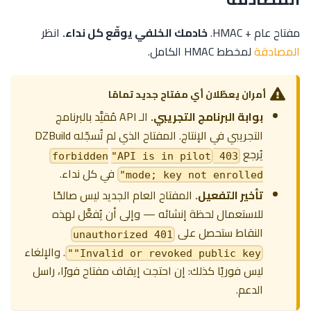
مفتاح عام + HMAC.
خادمك الخلفي يوقّع كل نداء.
انظر
المصادقة
لمخطط HMAC الكامل.
أمران يعطّلان أي مفتاح جديد تمامًا
بوابة البرنامج التجريبي.
الـ API مُقيَّد بالبرنامج
التجريبي في الإنتاج. المفتاح الذي لم تُسجّله DZBuild
يُرجع
"API is in pilot
403 forbidden
في كل نداء.
mode; key not enrolled"
تأخير التفعيل.
المفتاح العام الجديد ليس صالحًا
للاستعمال لحظة إنشائه — وإلى أن يُفعَّل لهذه
النقاط ستحصل على
401 unauthorized
. والإلغاء
"Invalid or revoked public key"
ليس فوريًا كذلك: إن احتجت إيقاف مفتاح فورًا، راسل
الدعم.