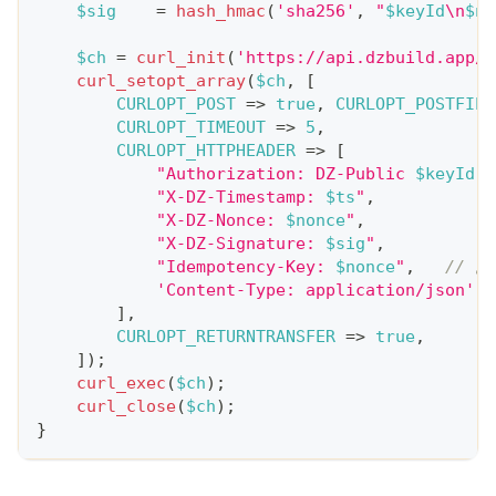
$sig
=
hash_hmac
(
'sha256'
,
"
$keyId
\n
$no
$ch
=
curl_init
(
'https://api.dzbuild.app/v
curl_setopt_array
(
$ch
,
[
CURLOPT_POST
=>
true
,
CURLOPT_POSTFIEL
CURLOPT_TIMEOUT
=>
5
,
CURLOPT_HTTPHEADER
=>
[
"Authorization: DZ-Public 
$keyId
"
,
"X-DZ-Timestamp: 
$ts
"
,
"X-DZ-Nonce: 
$nonce
"
,
"X-DZ-Signature: 
$sig
"
,
"Idempotency-Key: 
$nonce
"
,
'Content-Type: application/json'
,
]
,
CURLOPT_RETURNTRANSFER
=>
true
,
]
)
;
curl_exec
(
$ch
)
;
curl_close
(
$ch
)
;
}