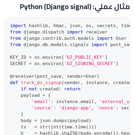
مثال عملي: Python (Django signal)
import
 hashlib
,
 hmac
,
 json
,
 os
,
 secrets
,
 time
,
from
 django
.
dispatch 
import
 receiver
from
 django
.
contrib
.
auth
.
models 
import
 User
from
 django
.
db
.
models
.
signals 
import
 post_save
KEY_ID 
=
 os
.
environ
[
'DZ_PUBLIC_KEY'
]
SECRET 
=
 os
.
environ
[
'DZ_SIGNING_SECRET'
]
@receiver
(
post_save
,
 sender
=
User
)
def
track_dz_signup
(
sender
,
 instance
,
 created
,
if
not
 created
:
return
    payload 
=
{
'email'
:
 instance
.
email
,
'external_use
'source'
:
'django-app'
,
'nonce'
:
 secre
}
    body 
=
 json
.
dumps
(
payload
)
    ts   
=
str
(
int
(
time
.
time
(
)
)
)
    h    
=
 hashlib
.
sha256
(
body
.
encode
(
)
)
.
hexdi