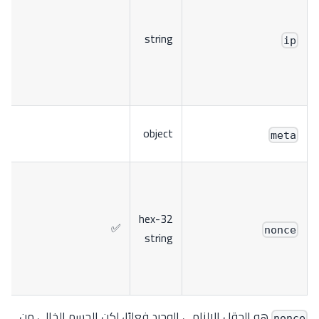
string
ip
object
meta
32-hex
✅
nonce
string
هو الحقل الإلزامي الوحيد فعليًا، لكن الجسم الخالي من
nonce