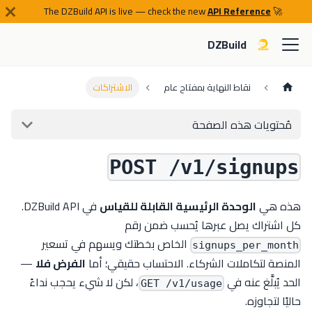
API Reference
🚀 The DZBuild API is live — check the new
DZBuild
نقاط النهاية بمفتاح عام
الاشتراكات
مُحتويات هذه الصفحة
POST /v1/signups
هذه هي
الوحدة الرئيسية القابلة للقياس
في DZBuild API.
كل اشتراك يصل عبرها يُحسب ضمن رقم
الخاص بخطتك ويسهم في تسعير
signups_per_month
المنصة لتكاملات الشركاء. الاحتساب حقيقي؛ أما
الفرض فلا
—
الحد يُبلَّغ عنه في
، لكن لا شيء يحجب نداءً
GET /v1/usage
حاليًا لتجاوزه.