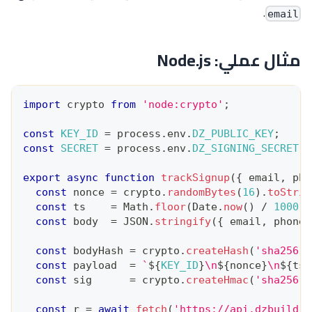
.
email
مثال عملي: Node.js
import
crypto
from
'node:crypto'
;
const
KEY_ID
=
 process
.
env
.
DZ_PUBLIC_KEY
;
const
SECRET
=
 process
.
env
.
DZ_SIGNING_SECRET
;
export
async
function
trackSignup
(
{
 email
,
 pho
const
 nonce 
=
 crypto
.
randomBytes
(
16
)
.
toStrin
const
 ts    
=
Math
.
floor
(
Date
.
now
(
)
/
1000
)
.
const
 body  
=
JSON
.
stringify
(
{
 email
,
 phone
,
const
 bodyHash 
=
 crypto
.
createHash
(
'sha256'
)
const
 payload  
=
`
${
KEY_ID
}
\n
${
nonce
}
\n
${
ts
}
const
 sig      
=
 crypto
.
createHmac
(
'sha256'
,
const
 r 
=
await
fetch
(
'https://api.dzbuild.a