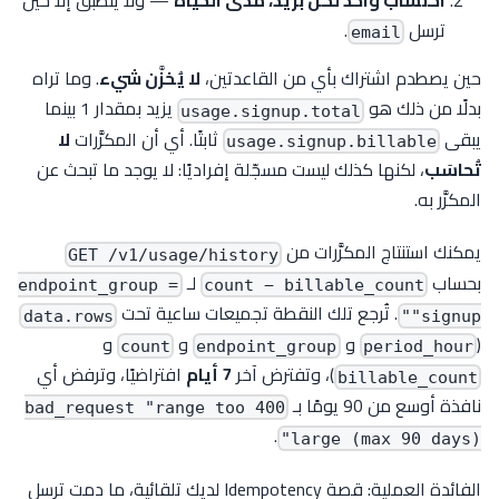
ترسل
.
email
حين يصطدم اشتراك بأي من القاعدتين،
لا يُخزَّن شيء
. وما تراه
بدلًا من ذلك هو
يزيد بمقدار 1 بينما
usage.signup.total
يبقى
ثابتًا. أي أن المكرَّرات
لا
usage.signup.billable
تُحاسَب
، لكنها كذلك ليست مسجّلة إفراديًا: لا يوجد ما تبحث عن
المكرَّر به.
يمكنك استنتاج المكرَّرات من
GET /v1/usage/history
بحساب
لـ
endpoint_group =
count − billable_count
. تُرجع تلك النقطة تجميعات ساعية تحت
data.rows
"signup"
(
و
و
و
count
endpoint_group
period_hour
)، وتفترض آخر
7 أيام
افتراضيًا، وترفض أي
billable_count
نافذة أوسع من 90 يومًا بـ
400 bad_request "range too
.
large (max 90 days)"
الفائدة العملية: قصة Idempotency لديك تلقائية، ما دمت ترسل