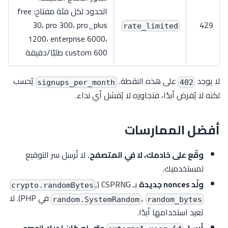
الحدود لكل فئة مفتاح: free
30، pro 300، pro_plus
429
rate_limited
1200، enterprise 6000،
custom 600 طلبًا/دقيقة
لا يوجد
على هذه النقطة.
يُحسب
signups_per_month
402
لكنه لا يُفرض أبدًا، فتجاوزه لا يُفشل أي نداء.
أفضل الممارسات
وقّع على خادمك، لا في المتصفح.
لا تُرسل سر التوقيع
لمستخدميك.
ولّد nonces جديدة
بـ CSPRNG (
,
crypto.randomBytes
,
في PHP). لا
random.SystemRandom
random_bytes
تعيد استخدامها أبدًا.
أرسل
حتى لو كان لديك email
—