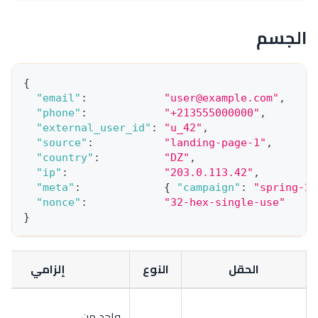
الجسم
{
"email"
:
"
user@example.com
"
,
"phone"
:
"+213555000000"
,
"external_user_id"
:
"u_42"
,
"source"
:
"landing-page-1"
,
"country"
:
"DZ"
,
"ip"
:
"203.0.113.42"
,
"meta"
:
{
"campaign"
:
"spring-20
"nonce"
:
"32-hex-single-use"
}
الحقل
النوع
إلزامي
واحد من