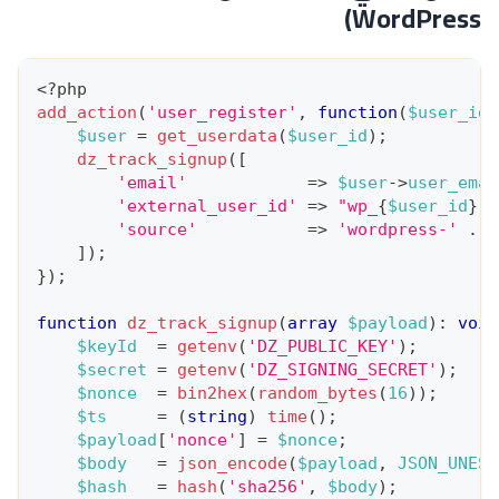
WordPress)
<?php
add_action
(
'user_register'
,
function
(
$user_id
)
$user
=
get_userdata
(
$user_id
)
;
dz_track_signup
(
[
'email'
=>
$user
->
user_emai
'external_user_id'
=>
"wp_
{
$user_id
}
"
,
'source'
=>
'wordpress-'
.
g
]
)
;
}
)
;
function
dz_track_signup
(
array
$payload
)
:
void
$keyId
=
getenv
(
'DZ_PUBLIC_KEY'
)
;
$secret
=
getenv
(
'DZ_SIGNING_SECRET'
)
;
$nonce
=
bin2hex
(
random_bytes
(
16
)
)
;
$ts
=
(
string
)
time
(
)
;
$payload
[
'nonce'
]
=
$nonce
;
$body
=
json_encode
(
$payload
,
JSON_UNESC
$hash
=
hash
(
'sha256'
,
$body
)
;