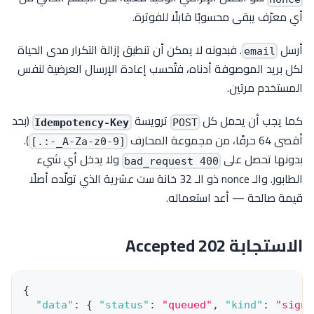
أي معرّف يبقى محسوبًا قابلًا للفوترة.
أرسل
. فبدونه لا يمكن أن تنطبق إزالة التكرار مدى الحياة
email
لكل بريد الموصوفة أدناه، فتُحسب إعادة الإرسال العرضية لنفس
المستخدم مرتين.
كما يجب أن يحمل كل
ترويسة
(بحد
Idempotency-Key
POST
أقصى 64 حرفًا، من مجموعة المحارف
).
[A-Za-z0-9_-:.]
بدونها تحصل على
ولا يدخل أي شيء
400 bad_request
الطابور. والـ nonce ذو الـ 32 خانة ست عشرية الذي تولّده أصلًا
قيمة صالحة — أعد استعماله.
الاستجابة 202 Accepted
{
"data"
:
{
"status"
:
"queued"
,
"kind"
:
"signu