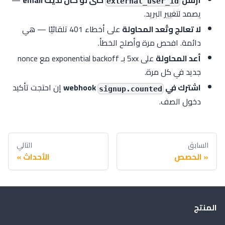
external_user_id
يصمد لتغيير البريد.
لا تعالج وتُعد المحاولة
على أخطاء 401 تلقائيًا — هي
دائمة. افحص مرة وأصلح الخطأ.
أعد المحاولة
على 5xx بـ exponential backoff مع nonce
جديد في كل مرة.
اشترك في webhook
إن احتجت تأكيد
signup.counted
دخول الصف.
السابق
التالي
الحصص
الأحداث
المنتج