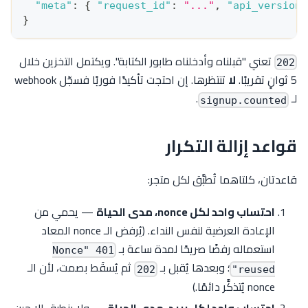
"meta"
:
{
"request_id"
:
"..."
,
"api_version"
}
تعني "قبلناه وأدخلناه طابور الكتابة". ويكتمل التخزين خلال
202
5 ثوانٍ تقريبًا.
لا
تنتظرها. إن احتجت تأكيدًا فوريًا فسجّل webhook
لـ
.
signup.counted
قواعد إزالة التكرار
قاعدتان، كلتاهما تُطبَّق لكل متجر:
احتساب واحد لكل nonce، مدى الحياة
— يحمي من
الإعادة العرضية لنفس النداء. (يُرفض الـ nonce المعاد
استعماله رفضًا صريحًا لمدة ساعة بـ
401 "Nonce
؛ وبعدها يُقبل بـ
ثم يُسقَط بصمت، لأن الـ
202
reused"
nonce يُتذكَّر دائمًا.)
احتساب واحد لكل بريد، مدى الحياة
— ولا ينطبق إلا حين