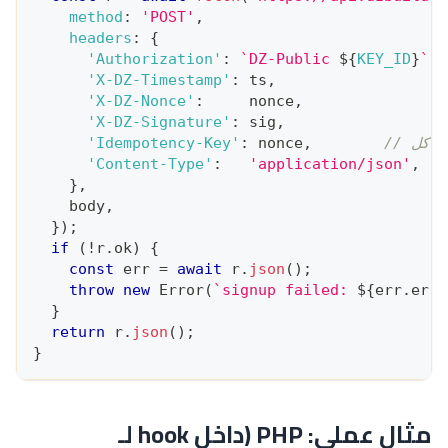
method
:
'POST'
,
headers
:
{
'Authorization'
:
`
DZ-Public 
${
KEY_ID
}
`
,
'X-DZ-Timestamp'
:
 ts
,
'X-DZ-Nonce'
:
     nonce
,
'X-DZ-Signature'
:
 sig
,
'Idempotency-Key'
:
 nonce
,
'Content-Type'
:
'application/json'
,
}
,
    body
,
}
)
;
if
(
!
r
.
ok
)
{
const
 err 
=
await
 r
.
json
(
)
;
throw
new
Error
(
`
signup failed: 
${
err
.
erro
}
return
 r
.
json
(
)
;
}
مثال عملي: PHP (داخل hook لـ