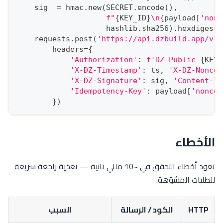
    sig  
=
 hmac
.
new
(
SECRET
.
encode
(
)
,
f"
{
KEY_ID
}
\n
{
payload
[
'nonc
                    hashlib
.
sha256
)
.
hexdigest
(
    requests
.
post
(
'https://api.dzbuild.app/v1/
        headers
=
{
'Authorization'
:
f'DZ-Public 
{
KEY_
'X-DZ-Timestamp'
:
 ts
,
'X-DZ-Nonce'
'X-DZ-Signature'
:
 sig
,
'Content-Ty
'Idempotency-Key'
:
 payload
[
'nonce'
}
)
الأخطاء
تعود أخطاء التحقق في ~10 مللي ثانية — تغذية راجعة سريعة
للطلبات المشوّهة.
HTTP
الكود / الرسالة
السبب