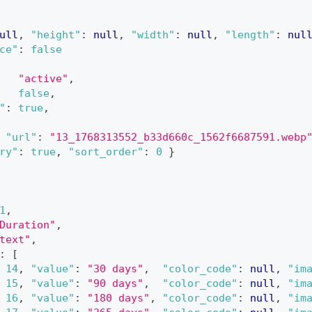
ull
,
"height"
:
null
,
"width"
:
null
,
"length"
:
nul
ce"
:
false
"active"
,
false
,
"
:
true
,
"url"
:
"13_1768313552_b33d660c_1562f6687591.webp
ry"
:
true
,
"sort_order"
:
0
}
1
,
Duration"
,
text"
,
:
[
14
,
"value"
:
"30 days"
,
"color_code"
:
null
,
"im
15
,
"value"
:
"90 days"
,
"color_code"
:
null
,
"im
16
,
"value"
:
"180 days"
,
"color_code"
:
null
,
"im