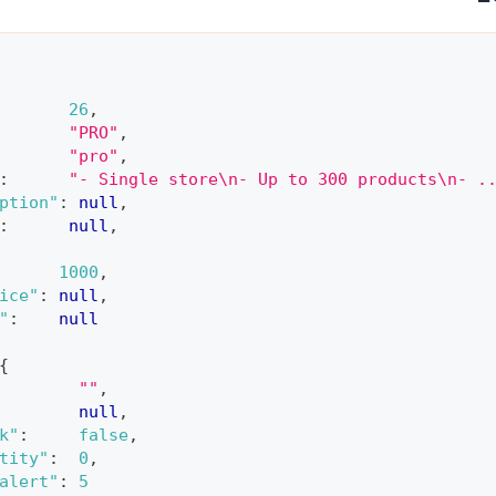
26
,
"PRO"
,
"pro"
,
:
"- Single store\n- Up to 300 products\n- .
ption"
:
null
,
:
null
,
1000
,
ice"
:
null
,
"
:
null
{
""
,
null
,
k"
:
false
,
tity"
:
0
,
alert"
:
5