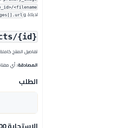
_id>/<filename>
لديك). و
ges[].url
cts/{id}
تفاصيل المنتج كاملة 
المصادقة:
أي مفتاح 
الطلب
الاستجابة 200