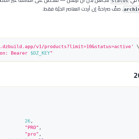
ة في
تُتجاهَل بدل أن تُرفَض — فتحصل على القائمة غير الم
status
. صفِّ صراحةً إن أردت العناصر الحيّة فقط.
archi
.dzbuild.app/v1/products?limit=10&status=active'
on: Bearer 
$DZ_KEY
"
26
,
"PRO"
,
"pro"
,