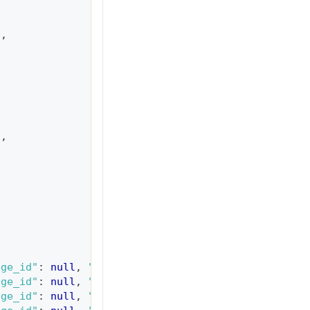
l
,
"
,
age_id"
:
null
,
"stock"
:
null
}
,
age_id"
:
null
,
"stock"
:
null
}
,
age_id"
:
null
,
"stock"
:
null
}
,