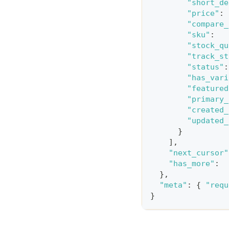
"short_de
"price"
:
"compare_
"sku"
:
"stock_qu
"track_st
"status"
:
"has_vari
"featured
"primary_
"created_
"updated_
}
]
,
"next_cursor"
"has_more"
:
}
,
"meta"
:
{
"requ
}