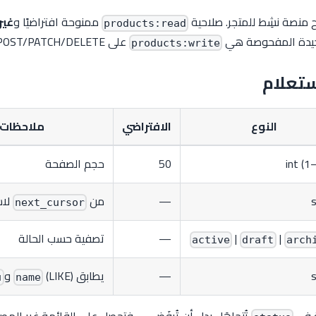
منصة نشِط للمتجر. صلاحية
ممنوحة افتراضيًا و
غير
products:read
على POST/PATCH/DELETE.
products:write
ستعلام
النوع
الافتراضي
ملاحظات
int (1
50
حجم الصفحة
s
—
من
لاس
next_cursor
|
|
—
تصفية حسب الحالة
active
draft
arch
s
—
يطابق
(LIKE) و
u
name