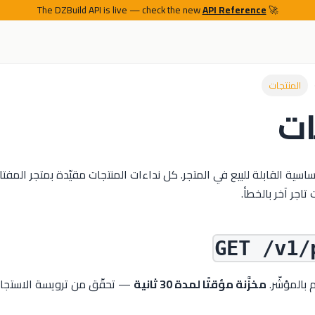
API Reference
🚀 The DZBuild API is live — check the new
المنتجات
ات
ساسية القابلة للبيع في المتجر. كل نداءات المنتجات مقيّدة بمتجر المف
 تاجر آخر بالخطأ.
GET /v1/
 بالمؤشّر.
مخزَّنة مؤقتًا لمدة 30 ثانية
— تحقّق من ترويسة الاستجا