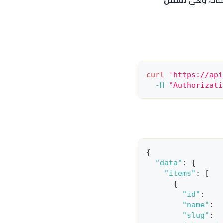
صفّاة، وهي
تشمل
curl
'https://api
-H
"Authorizati
{
"data"
:
{
"items"
:
[
{
"id"
:
"name"
:
"slug"
: