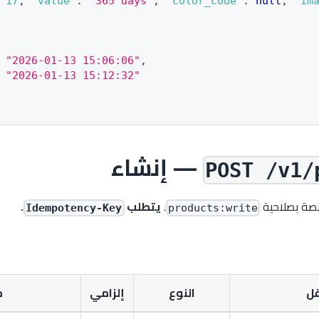
17
,
"value"
:
"365 days"
,
"color_code"
:
null
,
"im
"2026-01-13 15:06:06"
,
"2026-01-13 15:12:32"
— إنشاء
POST /v1/
صة بصلاحية
.
يتطلب
.
Idempotency-Key
products:write
قل
النوع
إلزامي
م