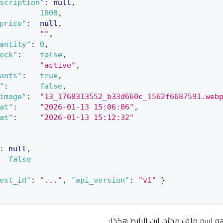
scription"
:
null
,
1000
,
price"
:
null
,
""
,
antity"
:
0
,
ock"
:
false
,
"active"
,
ants"
:
true
,
"
:
false
,
image"
:
"13_1768313552_b33d660c_1562f6687591.web
at"
:
"2026-01-13 15:06:06"
,
at"
:
"2026-01-13 15:12:32"
:
null
,
false
est_id"
:
"..."
,
"api_version"
:
"v1"
}
 اسم ملف مجرّد. ابنِ الرابط هكذا: