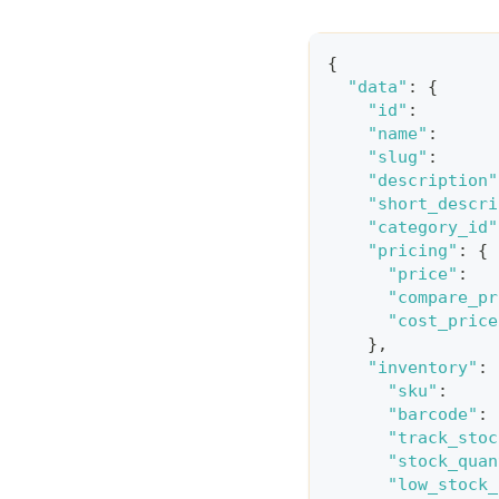
{
"data"
:
{
"id"
:
"name"
:
"slug"
:
"description"
"short_descri
"category_id"
"pricing"
:
{
"price"
:
"compare_pr
"cost_price
}
,
"inventory"
:
"sku"
:
"barcode"
:
"track_stoc
"stock_quan
"low_stock_