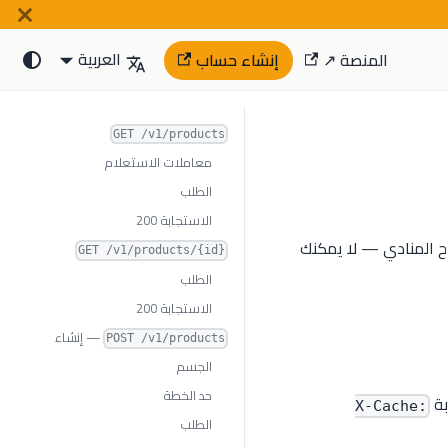
العربية
المنصة ↗
إنشاء حساب
GET /v1/products
معاملات الاستعلام
الطلب
الاستجابة 200
تاح المنادي — لا يمكنك
GET /v1/products/{id}
الطلب
الاستجابة 200
— إنشاء
POST /v1/products
الجسم
حد الخطة
بة
X-Cache:
الطلب