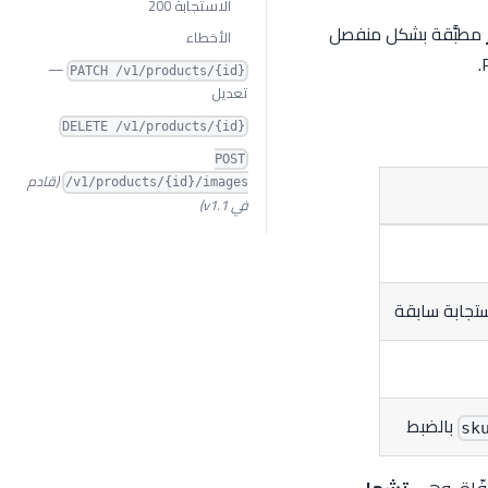
الاستجابة 200
مطبَّقة بشكل منفصل
الأخطاء
—
PATCH /v1/products/{id}
تعديل
DELETE /v1/products/{id}
POST
(قادم
/v1/products/{id}/images
في v1.1)
تجابة سابقة
بالضبط
sk