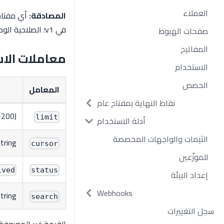
العملاء
المصادقة:
أي مفتاح 
في v1؛ الصلاحية الوحيدة المفحوصة هي
صفحات الهبوط
المفاتيح
معاملات الا
الاستخدام
الحصص
المعامل
نقاط النهاية بمفتاح عام
–200)
limit
أدلة الاستخدام
الثيمات والواجهات المخصصة
tring
cursor
للموزّعين
ived
status
إعداد البيئة
Webhooks
tring
search
سجل التغييرات