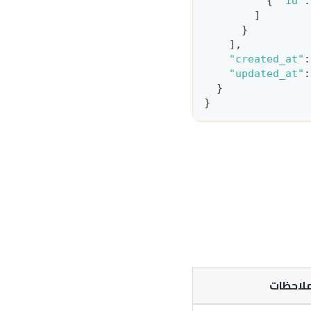
{
"id"
:
]
}
]
,
"created_at"
:
"updated_at"
:
}
}
لاحظات