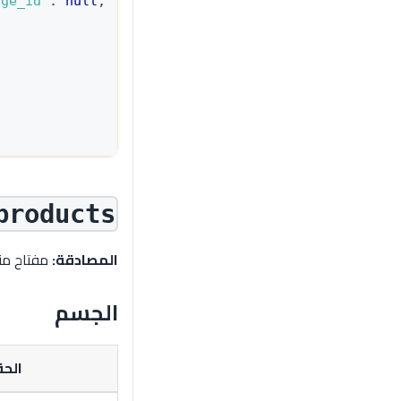
age_id"
:
null
,
"stock"
:
null
}
products
المصادقة:
مفتاح من
الجسم
الح