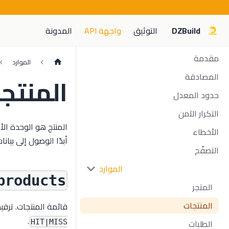
DZBuild
التوثيق
واجهة API
المدونة
مقدمة
الموارد
المصادقة
المنتج
حدود المعدل
التكرار الآمن
المنتج هو الوحدة الأ
الأخطاء
أبدًا الوصول إلى بيانات
التصفّح
الموارد
products
المتجر
المنتجات
قائمة المنتجات. ترقيم
.
الطلبات
HIT|MISS