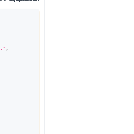
.."
,