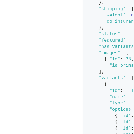
}
,
"shipping"
:
{
"weight"
:
n
"do_insuran
}
,
"status"
:
"featured"
:
"has_variants
"images"
:
[
{
"id"
:
28
,
"is_prima
]
,
"variants"
:
[
{
"id"
:
1
"name"
:
"
"type"
:
"
"options"
{
"id"
:
{
"id"
:
{
"id"
: