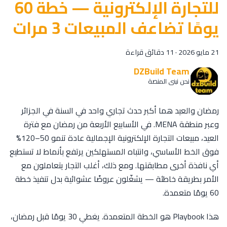
للتجارة الإلكترونية — خطة 60
يومًا تضاعف المبيعات 3 مرات
21 مايو 2026
·
11 دقائق قراءة
DZBuild Team
نحن نبني المنصة
رمضان والعيد هما أكبر حدث تجاري واحد في السنة في الجزائر
وعبر منطقة MENA. في الأسابيع الأربعة من رمضان مع فترة
العيد، مبيعات التجارة الإلكترونية الإجمالية عادة تنمو 50–120%
فوق الخط الأساسي، وانتباه المستهلكين يرتفع بأنماط لا تستطيع
أي نافذة أخرى مطابقتها. ومع ذلك، أغلب التجار يتعاملون مع
الأمر بطريقة خاطئة — يشغّلون عروضًا عشوائية بدل تنفيذ خطة
60 يومًا متعمدة.
هذا Playbook هو الخطة المتعمدة. يغطي 30 يومًا قبل رمضان،