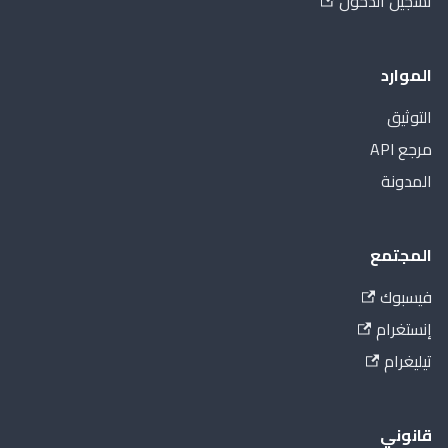
تسجيل الدخول
الموارد
التوثيق
مرجع API
المدونة
المجتمع
فيسبوك
إنستغرام
تيليغرام
قانوني