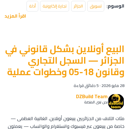
الوسوم:
تسويق
الجزائر
تجارة إلكترونية
أدلة
اقرأ المزيد
البيع أونلاين بشكل قانوني في
الجزائر — السجل التجاري
وقانون 18-05 وخطوات عملية
28 مايو 2026
·
5 دقائق قراءة
DZBuild Team
نحن نبني المنصة
مئات الآلاف من الجزائريين يبيعون أونلاين. الغالبية العظمى —
خاصة من يبيعون عبر فيسبوك وانستغرام والواتساب — يعملون