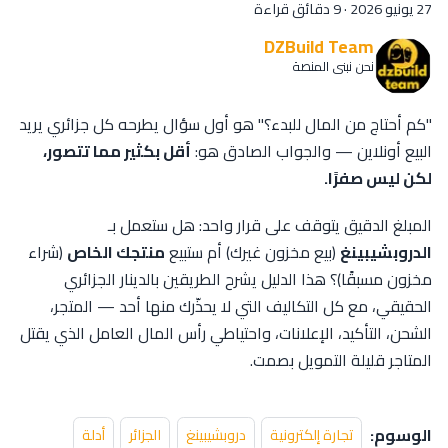
27 يونيو 2026
·
9 دقائق قراءة
DZBuild Team
نحن نبني المنصة
"كم أحتاج من المال للبدء؟" هو أول سؤال يطرحه كل جزائري يريد
البيع أونلاين — والجواب الصادق هو:
أقل بكثير مما تتصور،
لكن ليس صفرًا.
المبلغ الدقيق يتوقف على قرار واحد: هل ستعمل بـ
الدروبشيبينغ
(بيع مخزون غيرك) أم ستبيع
منتجك الخاص
(شراء
مخزون مسبقًا)؟ هذا الدليل يشرح الطريقين بالدينار الجزائري
الحقيقي، مع كل التكاليف التي لا يحذّرك منها أحد — المتجر،
الشحن، التأكيد، الإعلانات، واحتياطي رأس المال العامل الذي يقتل
المتاجر قليلة التمويل بصمت.
الوسوم:
تجارة إلكترونية
دروبشيبينغ
الجزائر
أدلة