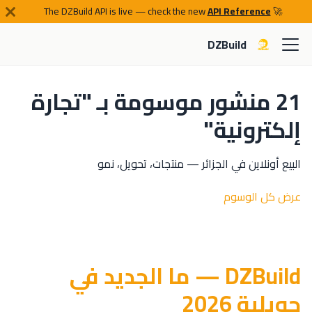
API Reference
🚀 The DZBuild API is live — check the new
DZBuild
21 منشور موسومة بـ "تجارة
إلكترونية"
البيع أونلاين في الجزائر — منتجات، تحويل، نمو
عرض كل الوسوم
DZBuild — ما الجديد في
جويلية 2026