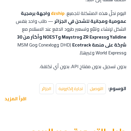
اليوم نحلّ هذه المشكلة للجميع.
dzship
واجهة برمجية
عمومية ومجانية للشحن في الجزائر
— طلب واحد بنفس
الشكل لإنشاء وتتبّع وتسعير طرود الدفع عند الاستلام مع
Yalidine وZR Express وMaystro وNOEST وأكثر من 30
شركة على منصة Ecotrack
(DHD وConexlog وMSM Go
وWorld Express وغيرها).
بدون تسجيل. بدون مفتاح API. بدون أي تكلفة.
الوسوم:
التوصيل
تجارة إلكترونية
الجزائر
اقرأ المزيد