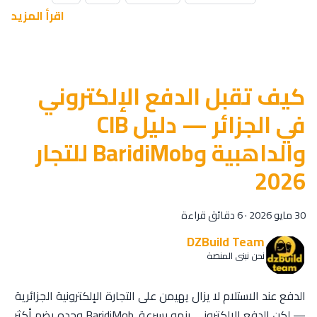
اقرأ المزيد
كيف تقبل الدفع الإلكتروني
في الجزائر — دليل CIB
والداهبية وBaridiMob للتجار
2026
30 مايو 2026
·
6 دقائق قراءة
DZBuild Team
نحن نبني المنصة
الدفع عند الاستلام لا يزال يهيمن على التجارة الإلكترونية الجزائرية
— لكن الدفع الإلكتروني ينمو بسرعة. BaridiMob وحده يضم أكثر