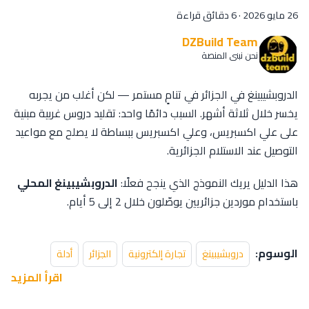
26 مايو 2026
·
6 دقائق قراءة
DZBuild Team
نحن نبني المنصة
الدروبشيبينغ في الجزائر في تنامٍ مستمر — لكن أغلب من يجربه
يخسر خلال ثلاثة أشهر. السبب دائمًا واحد: تقليد دروس غربية مبنية
على علي اكسبريس، وعلي اكسبريس ببساطة لا يصلح مع مواعيد
التوصيل عند الاستلام الجزائرية.
هذا الدليل يريك النموذج الذي ينجح فعلًا:
الدروبشيبينغ المحلي
باستخدام موردين جزائريين يوصّلون خلال 2 إلى 5 أيام.
الوسوم:
دروبشيبينغ
تجارة إلكترونية
الجزائر
أدلة
اقرأ المزيد