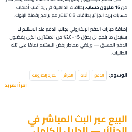
من
16 مليون حساب
. بطاقات الداهبية في يد أغلب أصحاب
حسابات بريد الجزائر. بطاقات CIB تنتشر مع برامج رقمنة البنوك.
إضافة خيارات الدفع الإلكتروني بجانب الدفع عند الاستلام لا
يستبدل ما ينجح. بل يحوِّل 15–20% من المشترين الذين يفضلون
الدفع المسبق — ويلغي مخاطر رفض الاستلام تمامًا على تلك
الطلبيات.
الوسوم:
الدفع
أدلة
الجزائر
تجارة إلكترونية
اقرأ المزيد
البيع عبر البث المباشر في
الجزائر — الدليل الكامل