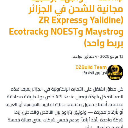
مجانية للشحن في الجزائر
(Yalidine وZR Express
وMaystro وNOEST وEcotrack
بربط واحد)
12 يوليو 2026
·
4 دقائق قراءة
DZBuild Team
نحن نبني المنصة
كل مطوّر اشتغل على التجارة الإلكترونية في الجزائر يعرف هذه
المعاناة: كل شركة توصيل عندها API خاص بها. طريقة مصادقة
مختلفة، أسماء حقول مختلفة، حالات الطرود بالفرنسية أو العربية
أو بأرقام مجردة — وتوثيق يتراوح بين الناقص والخاطئ. ربط
شركة واحدة يأخذ أياماً؛ ودعم خمس شركات يعني صيانة خمسة
أنظمة هشة إلى الأبد.