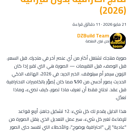
(2026)
21 مايو 2026
·
11 دقائق قراءة
DZBuild Team
نحن نبني المنصة
صورة منتجك تشتغل أكثر من أي عنصر آخر في متجرك. قبل السعر،
قبل الوصف، قبل التقييمات — الصورة هي التي تقرر إذا كان
الزبون سيمر أم سيتوقف. الخبر الجيد: في 2026، الهاتف الذكي
الحديث يصور أحسن من 90% مما كان يُصوَّر بالكاميرات الاحترافية
قبل عقد. تحتاج فقط أن تعرف ماذا تصور، كيف تضيء، وماذا
تعدّل.
هذا الدليل يقدم لك كل شيء: 12 تشكيل جاهز، أربع قواعد
للإضاءة تغير كل شيء، سير عمل التعديل الذي ينقل الصورة من
"عادية" إلى "احترافية بوضوح"، والأخطاء التي تفسد حتى الصور