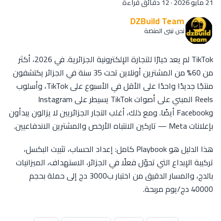
21 مايو 2026
·
12 دقائق قراءة
DZBuild Team
نحن نبني المنصة
TikTok لم يعد خيارًا للتجارة الإلكترونية الجزائرية. في 2026، أكثر
من 60% من المشترين أونلاين تحت 35 سنة في الجزائر يكتشفون
منتجًا جديدًا واحدًا على الأقل في الأسبوع على TikTok، وأسلوب
Reels المبني على أصوات TikTok يسيطر على Instagram
وFacebook أيضًا. ومع ذلك، أغلب التجار الجزائريين لا يزالون يبدأون
بإعلانات Meta — تاركين الانتباه الأرخص والمشترين الاندفاعيين.
هذا الدليل هو Playbook كامل: إعداد الحساب، تثبيت البكسل،
تركيبة الإبداع التي تحوّل فعلًا في الجزائر، الاستهداف، الميزانيات
بالدج، والمسار الدقيق من اختبار ب3000 دج إلى حملة بحجم
40000 دج/يوم مربحة.