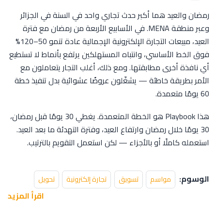
رمضان والعيد هما أكبر حدث تجاري واحد في السنة في الجزائر
وعبر منطقة MENA. في الأسابيع الأربعة من رمضان مع فترة
العيد، مبيعات التجارة الإلكترونية الإجمالية عادة تنمو 50–120%
فوق الخط الأساسي، وانتباه المستهلكين يرتفع بأنماط لا تستطيع
أي نافذة أخرى مطابقتها. ومع ذلك، أغلب التجار يتعاملون مع
الأمر بطريقة خاطئة — يشغّلون عروضًا عشوائية بدل تنفيذ خطة
60 يومًا متعمدة.
هذا Playbook هو الخطة المتعمدة. يغطي 30 يومًا قبل رمضان،
30 يومًا خلال رمضان وارتفاع العيد، وفترة التهدئة ما بعد العيد.
استعمله كاملًا أو بالأجزاء — لكن استعمل التقويم بالترتيب.
الوسوم:
مواسم
تسويق
تجارة إلكترونية
تحويل
اقرأ المزيد