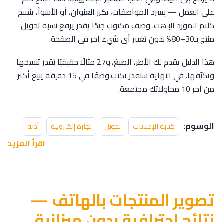
على العمل — يسرد المواصفات، يكرر العنوان، أو الأسوأ، ينسخ
كلام المورد الباهت. وصف مكتوب جيدًا يقدر يرفع نسبة تحويل
منتج بـ30–80% بدون تغيير أي شيء آخر في الصفحة.
هذا الدليل يقدم لك الأطر، الصيغ، و27 مثالًا حقيقيًا تقدر تنسخها
وتكيّفها. في النهاية ستقدر تكتب وصفًا في 15 دقيقة يبيع أكثر
من آخر 10 محاولاتك مجتمعة.
الوسوم:
كتابة الإعلانات
تحويل
تجارة إلكترونية
أدلة
اقرأ المزيد
تصوير المنتجات بالهاتف —
نتائج احترافية بدون ميزانية