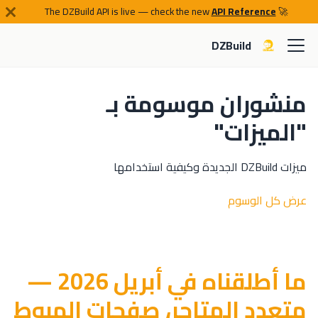
API Reference
🚀 The DZBuild API is live — check the new
DZBuild
منشوران موسومة بـ
"الميزات"
ميزات DZBuild الجديدة وكيفية استخدامها
عرض كل الوسوم
ما أطلقناه في أبريل 2026 —
متعدد المتاجر، صفحات الهبوط