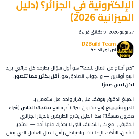
الإلكترونية في الجزائر؟ (دليل
الميزانية 2026)
27 يونيو 2026
·
9 دقائق قراءة
DZBuild Team
نحن نبني المنصة
"كم أحتاج من المال للبدء؟" هو أول سؤال يطرحه كل جزائري يريد
البيع أونلاين — والجواب الصادق هو:
أقل بكثير مما تتصور،
لكن ليس صفرًا.
المبلغ الدقيق يتوقف على قرار واحد: هل ستعمل بـ
الدروبشيبينغ
(بيع مخزون غيرك) أم ستبيع
منتجك الخاص
(شراء
مخزون مسبقًا)؟ هذا الدليل يشرح الطريقين بالدينار الجزائري
الحقيقي، مع كل التكاليف التي لا يحذّرك منها أحد — المتجر،
الشحن، التأكيد، الإعلانات، واحتياطي رأس المال العامل الذي يقتل