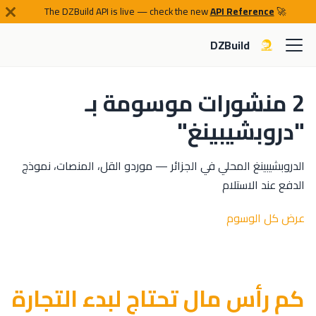
API Reference
🚀 The DZBuild API is live — check the new
DZBuild
2 منشورات موسومة بـ
"دروبشيبينغ"
الدروبشيبينغ المحلي في الجزائر — موردو القل، المنصات، نموذج
الدفع عند الاستلام
عرض كل الوسوم
كم رأس مال تحتاج لبدء التجارة