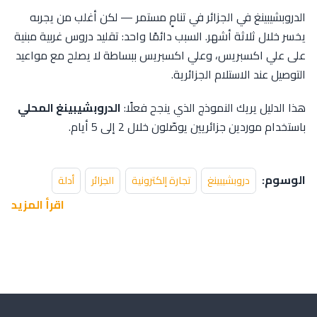
الدروبشيبينغ في الجزائر في تنامٍ مستمر — لكن أغلب من يجربه
يخسر خلال ثلاثة أشهر. السبب دائمًا واحد: تقليد دروس غربية مبنية
على علي اكسبريس، وعلي اكسبريس ببساطة لا يصلح مع مواعيد
التوصيل عند الاستلام الجزائرية.
هذا الدليل يريك النموذج الذي ينجح فعلًا:
الدروبشيبينغ المحلي
باستخدام موردين جزائريين يوصّلون خلال 2 إلى 5 أيام.
الوسوم:
دروبشيبينغ
تجارة إلكترونية
الجزائر
أدلة
اقرأ المزيد