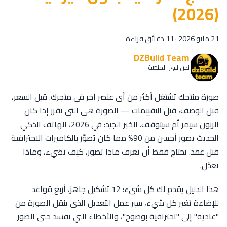
(2026)
21 مايو 2026
·
11 دقائق قراءة
DZBuild Team
نحن نبني المنصة
صورة منتجك تشتغل أكثر من أي عنصر آخر في متجرك. قبل السعر،
قبل الوصف، قبل التقييمات — الصورة هي التي تقرر إذا كان
الزبون سيمر أم سيتوقف. الخبر الجيد: في 2026، الهاتف الذكي
الحديث يصور أحسن من 90% مما كان يُصوَّر بالكاميرات الاحترافية
قبل عقد. تحتاج فقط أن تعرف ماذا تصور، كيف تضيء، وماذا
تعدّل.
هذا الدليل يقدم لك كل شيء: 12 تشكيل جاهز، أربع قواعد
للإضاءة تغير كل شيء، سير عمل التعديل الذي ينقل الصورة من
"عادية" إلى "احترافية بوضوح"، والأخطاء التي تفسد حتى الصور